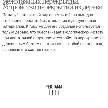
межэтажных перекрытий.
Устройство перекрытий из дерева
Пожалуй, это лучший вид перекрытий, он выгодно
Перекрытия между
Перекрытия по
отличается простотой изготовления и доступностью
этажами
деревянным балкам
материалов. К тому же для его создания используется
только дерево, что обеспечивает экологическую чистоту
при достаточной надежности. Устройство перекрытия по
деревянным балкам не отличается особой сложностью,
Перекрытия в
Требования к
основные его составляющие:
многоквартирном доме
перекрытиям
Перекрытие по
Цокольное перекрытие
деревянным балкам
Межэтажное
Чердачное перекрытие
перекрытие