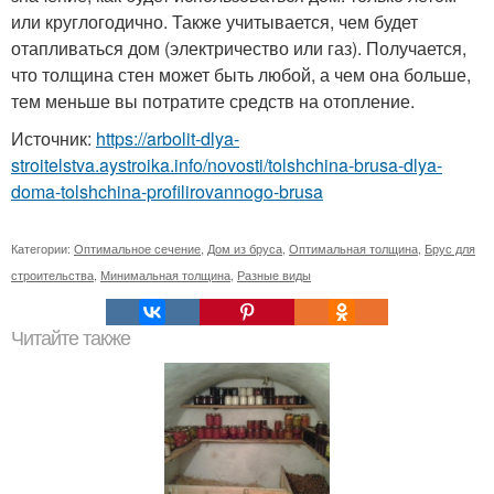
или круглогодично. Также учитывается, чем будет
отапливаться дом (электричество или газ). Получается,
что толщина стен может быть любой, а чем она больше,
тем меньше вы потратите средств на отопление.
Источник:
https://arbolit-dlya-
stroitelstva.aystroika.info/novosti/tolshchina-brusa-dlya-
doma-tolshchina-profilirovannogo-brusa
Категории:
Оптимальное сечение
,
Дом из бруса
,
Оптимальная толщина
,
Брус для
строительства
,
Минимальная толщина
,
Разные виды
Читайте также