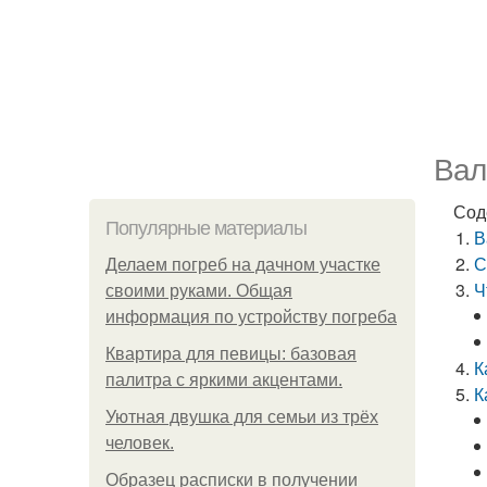
Вал
Сод
Популярные материалы
В
С
Делаем погреб на дачном участке
Ч
своими руками. Общая
информация по устройству погреба
Квартира для певицы: базовая
К
палитра с яркими акцентами.
К
Уютная двушка для семьи из трёх
человек.
Образец расписки в получении