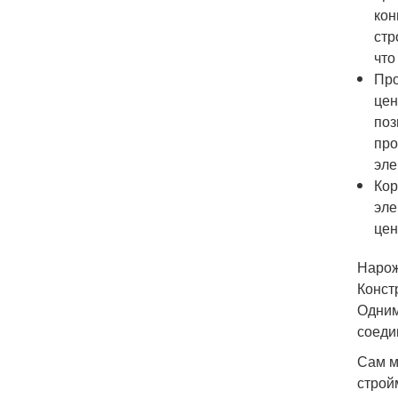
кон
стр
что
Про
цен
поз
про
эле
Кор
эле
цен
Нарож
Конст
Одним
соеди
Сам м
строй