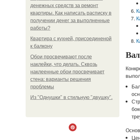
денежных средств за ремонт
К
квартиры. Как написать расписку в
К
получении денег за выполненные
работы?
Квартира с кухней, присоединеной
К
к балкону
Вал
Обои просвечивают после
наклейки, что делать. Сквозь
Конкр
наклеенные обои просвечивает
выпол
стена: варианты решения
Бал
проблемы
осн
Из "Однушки" в стильную "двушку".
Стр
бок
тре
Основ
Цен