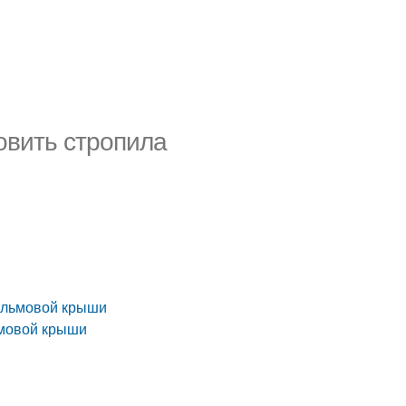
овить стропила
вальмовой крыши
ьмовой крыши