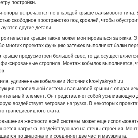
етру постройки.
и-опоры встречаются не в каждой крыше вальмового типа. 
стью свободное пространство под кровлей, чтобы обустрои
ьзуются другие детали.
троительстве крыши также может монтироваться затяжка. Э
 Во многих проектах функцию затяжек выполняют балки пер
в крыше предусмотрен большой свес, тогда осуществляется
афиксированные стропила. Монтаж кобылок выполняется, ч
ов.
ила, удлиненные кобылками Источник krovlyakryshi.ru
рукция стропильной системы вальмовой крыши с опиранием
нительный элемент. Он представляет собой усиливающую д
торую воздействует ветровая нагрузка. В некоторых проект
го трапециевидного ската.
овышения жесткости всей системы может еще использовать
шается нагрузка, воздействующая на стены строения. Монти
щается по диагонали и соединяет две части мауэрлата.