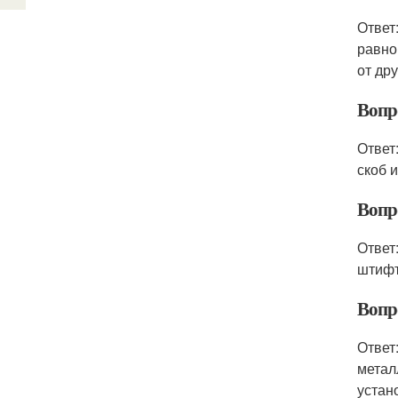
Ответ
равно
от дру
Вопр
Ответ
скоб 
Вопр
Ответ
штифт
Вопр
Ответ
метал
устан