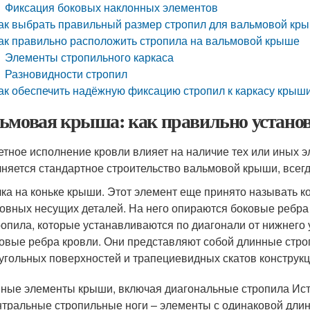
Фиксация боковых наклонных элементов
ак выбрать правильный размер стропил для вальмовой кр
ак правильно расположить стропила на вальмовой крыше
Элементы стропильного каркаса
Разновидности стропил
ак обеспечить надёжную фиксацию стропил к каркасу крыш
ьмовая крыша: как правильно установ
етное исполнение кровли влияет на наличие тех или иных э
няется стандартное строительство вальмовой крыши, всегд
ка на коньке крыши. Этот элемент еще принято называть к
овных несущих деталей. На него опираются боковые ребра 
опила, которые устанавливаются по диагонали от нижнего 
овые ребра кровли. Они представляют собой длинные стро
угольных поверхностей и трапециевидных скатов конструкц
ные элементы крыши, включая диагональные стропила Ист
тральные стропильные ноги – элементы с одинаковой длин