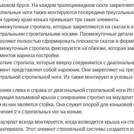
ьковом брусе. На каждом трапециевидном скате закрепляет
опильные ноги также монтируются посередине треугольных
 к одному краю конька примыкает три таких элемента.
межуточные стропила, которые закрепляются на скатах в 
тральными строительными ногами. Промежуточные детали
воляют полностью сформировать плоскости скатов в форме
межуточные стропила фиксируются на обвязке, которая зак
ментов карниза постройки.
откие стропила, которые вверху соединяются с диагональ
мент представляет собой нарожник. Они закрепляют на тре
тральной стропильной ноги. Их также монтируют в угловых
ники слева и справа от диагональной стропильной ноги Ист
рукция вальмовой крыши с опиранием стропил на мауэрлат 
 из них является стойка. Она служит опорой для коньковой
нения 2-х стропильных ног на коньке.
ауэрлат всегда монтируется, когда возводится крыша на сте
материала. Этот элемент стропильной системы создается из