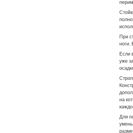
перим
Стойк
полно
испол
При с
ноги.
Если 
уже з
осадк
Строп
Конст
допол
на ко
каждо
Для п
умень
разме