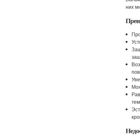
них м
Преи
Про
Уст
Защ
защ
Воз
пов
Уве
Мож
Рав
тем
Эст
кро
Недо