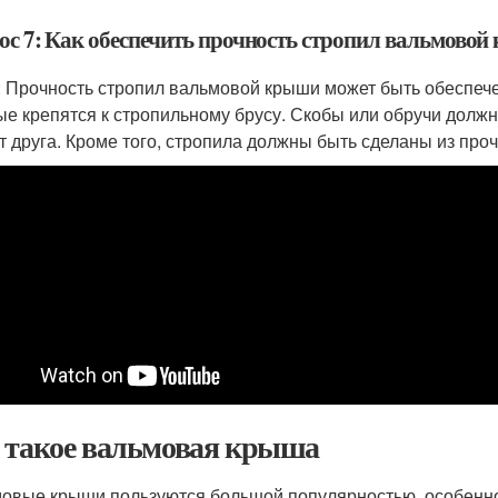
ос 7: Как обеспечить прочность стропил вальмово
: Прочность стропил вальмовой крыши может быть обеспече
ые крепятся к стропильному брусу. Скобы или обручи должн
от друга. Кроме того, стропила должны быть сделаны из проч
 такое вальмовая крыша
овые крыши пользуются большой популярностью, особенно 