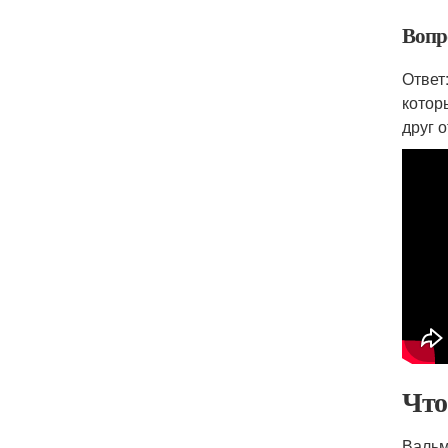
Вопр
Ответ
котор
друг 
Что
Вальм