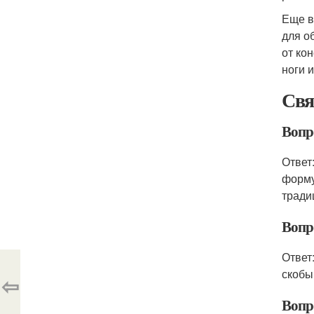
Еще в
для о
от ко
ноги 
Свя
Вопр
Ответ
форму
тради
Вопр
Ответ
скобы
⇦
Вопр