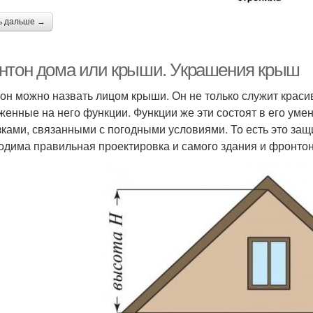
ь дальше →
нтон дома или крыши. Украшения крыш
он можно назвать лицом крыши. Он не только служит кра
женные на него функции. Функции же эти состоят в его уме
зками, связанными с погодными условиями. То есть это за
одима правильная проектировка и самого здания и фронтон