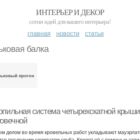
ИНТЕРЬЕР И ДЕКОР
сотни идей для вашего интерьера!
главная
новости
статьи
ьковая балка
ьковый прогон
опильная система четырехскатной крыши:
говечной
м делом во время кровельных работ укладывают мауэрлаты
тся последним сегментом сруба. Крепят её с помощью запи