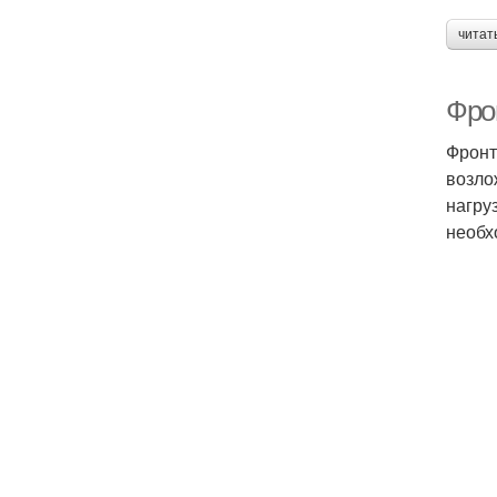
читат
Фро
Фронт
возло
нагру
необх