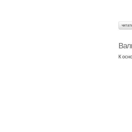
читат
Вал
К осн