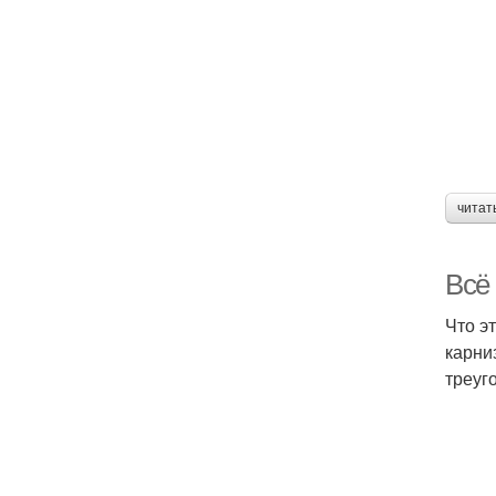
читат
Всё 
Что э
карни
треуг