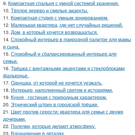
9.
Компактная спальня с умной системой хранения.
10.
Тёплое дерево и смелые акценты.
11.
Компактная студия с умным зонированием.
12.
Маленькая квартира, где нет случайных решений.
13.
Дом, в который хочется возвращаться.
14.
Спокойный интерьер в природной палитре для мамы
и сына.
15.
Спокойный и сбалансированный интерьер для
семьи.
16.
Трёшка с винтажными акцентами и стеклоблоками
фальконье.
17.
Однушка, от которой не хочется уезжать.
18.
Интерьер, наполненный светом и историями.
19.
Кухня - гостиная с природным характером.
20.
Этнический штрих в городской трёшке.
21.
Цвет против серости: квартира для семьи с двумя
дочерьми.
22.
Полочки, которые делают атмосферу.
23.
Вдохновение в деталях.