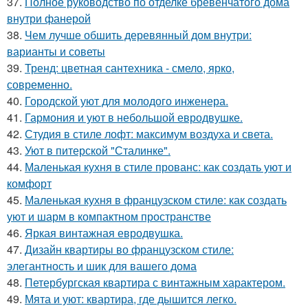
37.
Полное руководство по отделке бревенчатого дома
внутри фанерой
38.
Чем лучше обшить деревянный дом внутри:
варианты и советы
39.
Тренд: цветная сантехника - смело, ярко,
современно.
40.
Городской уют для молодого инженера.
41.
Гармония и уют в небольшой евродвушке.
42.
Студия в стиле лофт: максимум воздуха и света.
43.
Уют в питерской "Сталинке".
44.
Маленькая кухня в стиле прованс: как создать уют и
комфорт
45.
Маленькая кухня в французском стиле: как создать
уют и шарм в компактном пространстве
46.
Яркая винтажная евродвушка.
47.
Дизайн квартиры во французском стиле:
элегантность и шик для вашего дома
48.
Петербургская квартира с винтажным характером.
49.
Мята и уют: квартира, где дышится легко.