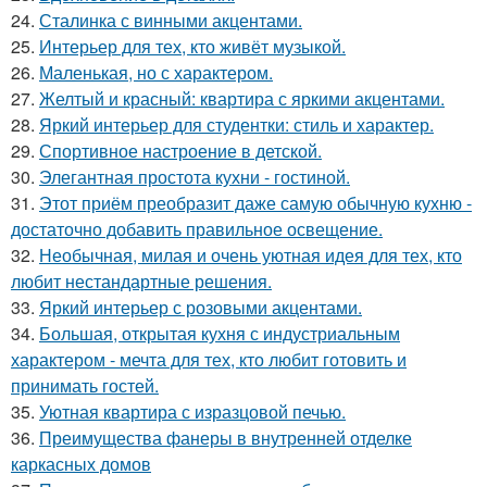
24.
Сталинка с винными акцентами.
25.
Интерьер для тех, кто живёт музыкой.
26.
Маленькая, но с характером.
27.
Желтый и красный: квартира с яркими акцентами.
28.
Яркий интерьер для студентки: стиль и характер.
29.
Спортивное настроение в детской.
30.
Элегантная простота кухни - гостиной.
31.
Этот приём преобразит даже самую обычную кухню -
достаточно добавить правильное освещение.
32.
Необычная, милая и очень уютная идея для тех, кто
любит нестандартные решения.
33.
Яркий интерьер с розовыми акцентами.
34.
Большая, открытая кухня с индустриальным
характером - мечта для тех, кто любит готовить и
принимать гостей.
35.
Уютная квартира с изразцовой печью.
36.
Преимущества фанеры в внутренней отделке
каркасных домов