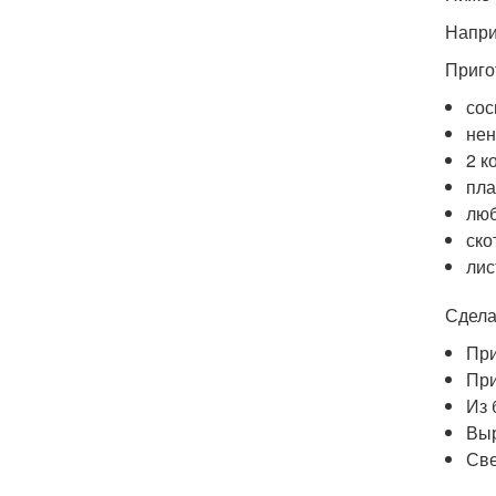
Напри
Приго
сос
нен
2 к
пла
люб
ско
лис
Сдела
При
При
Из 
Выр
Све