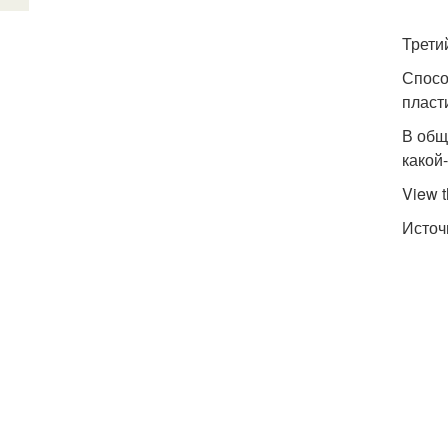
Трети
Спосо
пласт
В общ
какой
View t
Источн