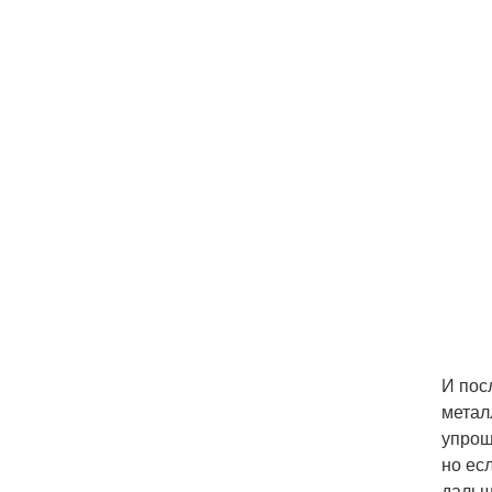
И пос
метал
упрощ
но ес
дальш