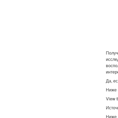
Получ
иссле
воспо
интер
Да, е
Ниже 
View t
Источ
Ниже 