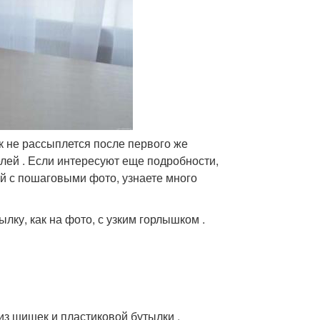
к не рассыплется после первого же
лей . Если интересуют еще подробности,
ей с пошаговыми фото, узнаете много
лку, как на фото, с узким горлышком .
из шишек и пластиковой бутылки .