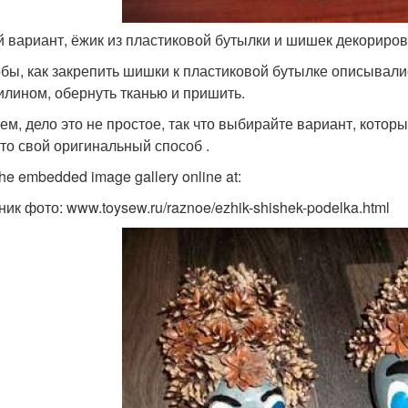
й вариант, ёжик из пластиковой бутылки и шишек декориров
бы, как закрепить шишки к пластиковой бутылке описывали
илином, обернуть тканью и пришить.
ем, дело это не простое, так что выбирайте вариант, котор
-то свой оригинальный способ .
he embedded image gallery online at:
ик фото: www.toysew.ru/raznoe/ezhik-shishek-podelka.html