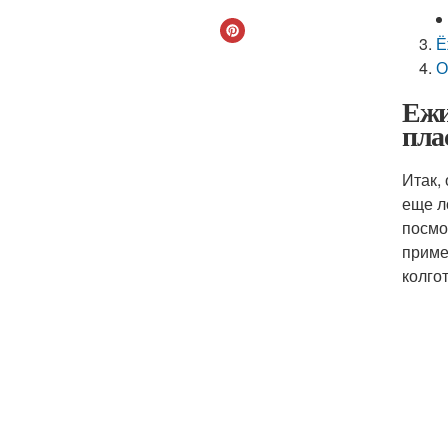
Ё
О
Ежи
пла
Итак,
еще л
посмо
приме
колго