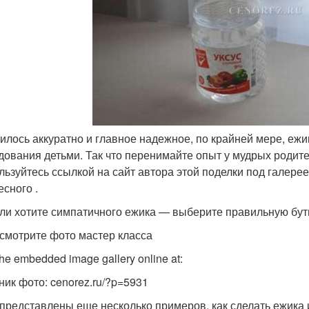
илось аккуратно и главное надежное, по крайней мере, ежи
дования детьми. Так что перенимайте опыт у мудрых родите
льзуйтесь ссылкой на сайт автора этой поделки под галере
есного .
сли хотите симпатичного ежика — выберите правильную буты
смотрите фото мастер класса
he embedded image gallery online at:
ник фото: cenorez.ru/?p=5931
представлены еще несколько примеров, как сделать ежика 