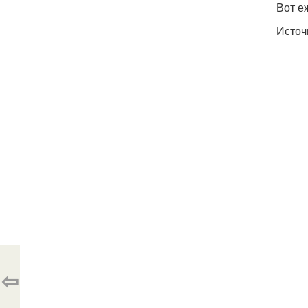
Вот е
Источ
⇦