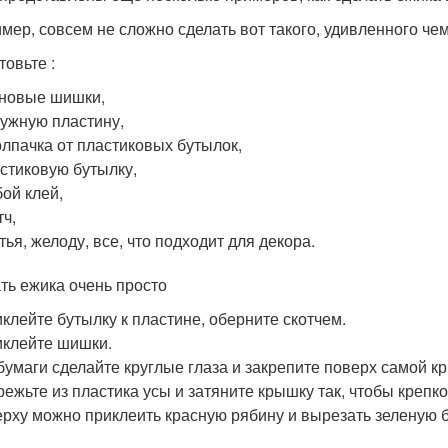
мер, совсем не сложно сделать вот такого, удивленного че
товьте :
новые шишки,
ужную пластину,
олпачка от пластиковых бутылок,
стиковую бутылку,
ой клей,
тч,
тья, желоду, все, что подходит для декора.
ть ежика очень просто
клейте бутылку к пластине, оберните скотчем.
клейте шишки.
бумаги сделайте круглые глаза и закрепите поверх самой к
ежьте из пластика усы и затяните крышку так, чтобы крепк
рху можно приклеить красную рябину и вырезать зеленую б