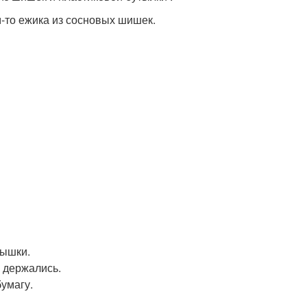
м-то ежика из сосновых шишек.
рышки.
о держались.
умагу.