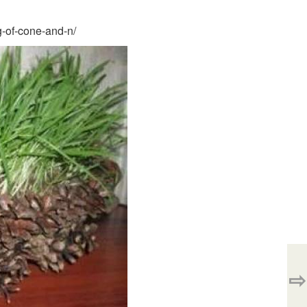
of-cone-and-n/
⇨