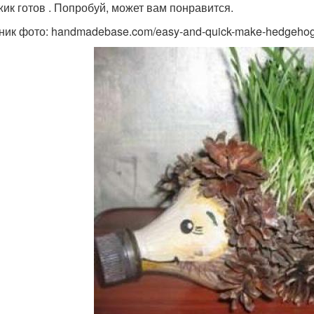
жик готов . Попробуй, может вам понравится.
ник фото: handmadebase.com/easy-and-quick-make-hedgehog-