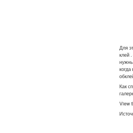
Для э
клей 
нужны
когда
обкле
Как с
галер
View t
Источн