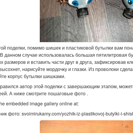
той поделки, помимо шишек и пластиковой бутылки вам пон
. В данном случае использовалась большая пятилитровая бут
х размеров и вставить части друг в друга, зафиксировав кл
 высохнет, нарисуйте мордочку и глазки. Из проволоки сдел
йте корпус бутылки шишками.
правился автор этой поделки с завершающим этапом, можете
еей. А ниже смотрите пошаговые фото .
he embedded image gallery online at:
ик фото: svoimirukamy.com/yozhik-iz-plastikovoj-butylki-i-shis