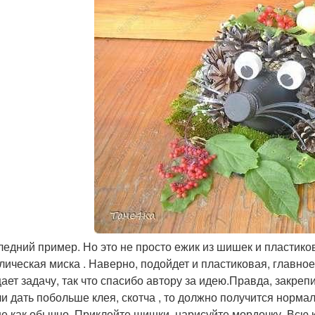
ледний пример. Но это не просто ежик из шишек и пластиков
лическая миска . Наверно, подойдет и пластиковая, главно
ает задачу, так что спасибо автору за идею.Правда, закреп
ли дать побольше клея, скотча , то должно получится нормал
е как обычно. Приклейте шишки, нарисуйте мордочку. Всю