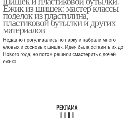
шишек и пластиковой бутылки.
Ежик из шишек: мастер классы
поделок из пластилина,
пластиковой бутылки и других
материалов
Сосновые шишки
Еж из шишки
Недавно прогуливались по парку и набрали много
еловых и сосновых шишек. Идея была оставить их до
Нового года, но потом решили смастерить с дочей
Поделки из сосновых
Поделка из шишек
ежика.
шишек
Поделки из еловых
Волшебный ёжик
шишек
Шишка к пластиковой
Ёжики на прогулке
бутылке