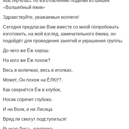
Мастер-класс по изготовлению поделки из шишек
«Волшебный ёжик»
Здравствуйте, уважаемые коллеги!
Сегодня предлагаю Вам вместе со мной попробовать
изготовить, на мой взгляд, замечательного ёжика, он
подойдёт для проведения занятий и украшения группы.
До чего же Ёж хорош.
На кого же Ёж похож?
Весь в колючках, весь в иголках,
Может, Он похож на ЁЛКУ?.
Как свернётся Ёж в клубок,
Носик спрячет глубоко.
И ни Волк, и ни Лисица
Вряд ли смогут подступиться!
Рыжая Лиса - плутовка,