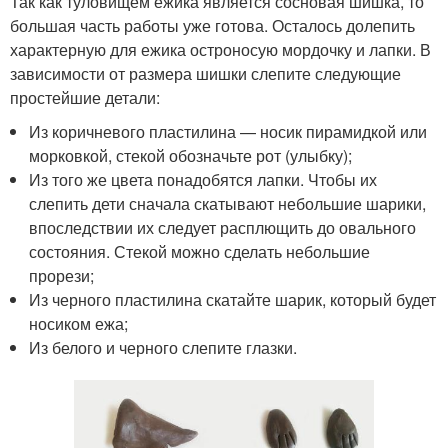
Так как туловищем ежика является сосновая шишка, то
большая часть работы уже готова. Осталось долепить
характерную для ежика остроносую мордочку и лапки. В
зависимости от размера шишки слепите следующие
простейшие детали:
Из коричневого пластилина — носик пирамидкой или
морковкой, стекой обозначьте рот (улыбку);
Из того же цвета понадобятся лапки. Чтобы их
слепить дети сначала скатывают небольшие шарики,
впоследствии их следует расплющить до овального
состояния. Стекой можно сделать небольшие
прорези;
Из черного пластилина скатайте шарик, который будет
носиком ежа;
Из белого и черного слепите глазки.