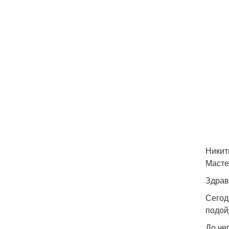
Никит
Масте
Здрав
Сегод
подой
До че