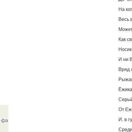
На ко
Весь в
Может
Как с
Носик
И ни 
Вряд 
Рыжая
Ёжика
Серый
От Еж
⇦
И. в г
Среди