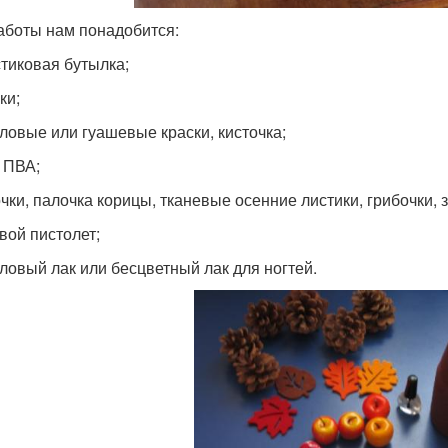
аботы нам понадобится:
стиковая бутылка;
ки;
иловые или гуашевые краски, кисточка;
й ПВА;
очки, палочка корицы, тканевые осенние листики, грибочки,
евой пистолет;
иловый лак или бесцветный лак для ногтей.