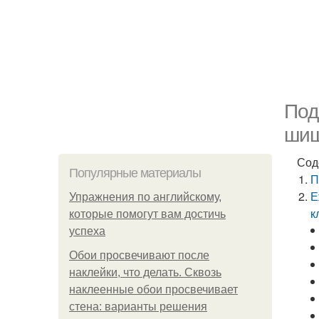
Под
шиш
Сод
Популярные материалы
П
Е
Упражнения по английскому,
к
которые помогут вам достичь
успеха
Обои просвечивают после
наклейки, что делать. Сквозь
наклеенные обои просвечивает
стена: варианты решения