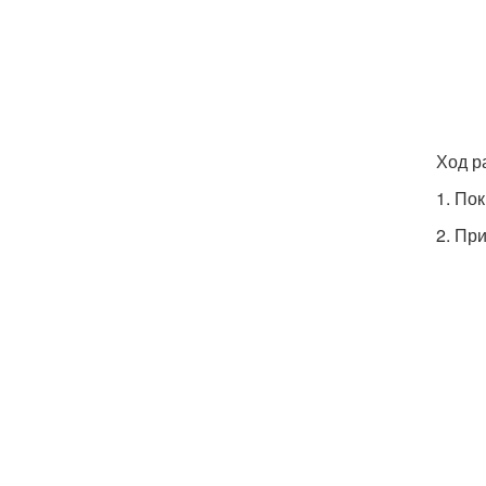
Ход р
1. По
2. Пр