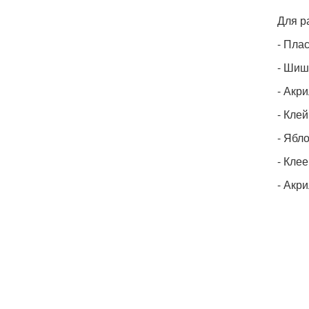
Для р
- Пла
- Шиш
- Акр
- Кле
- Ябл
- Кле
- Акр