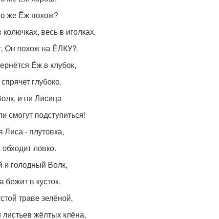
го же Ёж похож?
 колючках, весь в иголках,
, Он похож на ЁЛКУ?.
вернётся Ёж в клубок,
 спрячет глубоко.
Волк, и ни Лисица
ли смогут подступиться!
 Лиса - плутовка,
 обходит ловко.
 и голодный Волк,
а бежит в кусток.
устой траве зелёной,
 листьев жёлтых клёна,