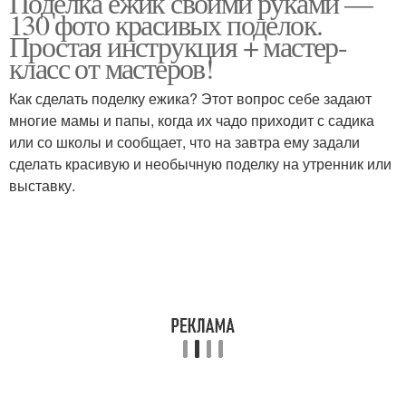
Поделка ежик своими руками —
130 фото красивых поделок.
Простая инструкция + мастер-
класс от мастеров!
Поделки из сосновых
Ежик из шишки
шишек
Как сделать поделку ежика? Этот вопрос себе задают
многие мамы и папы, когда их чадо приходит с садика
или со школы и сообщает, что на завтра ему задали
сделать красивую и необычную поделку на утренник или
Шишка к пластиковой
Поделки из еловых
выставку.
бутылке
шишек
Сова из шишек