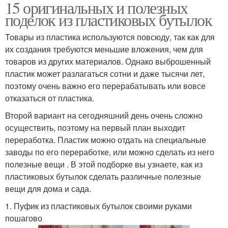
15 оригинальных и полезных
поделок из пластиковых бутылок
Бутылки в
Бутылки для полива
строительстве
Товары из пластика используются повсюду, так как для
их создания требуются меньшие вложения, чем для
товаров из других материалов. Однако выброшенный
Копилка из
пластик может разлагаться сотни и даже тысячи лет,
Литровая бутылка
пластиковых бутылок
поэтому очень важно его перерабатывать или вовсе
отказаться от пластика.
Второй вариант на сегодняшний день очень сложно
Игрушка из
осуществить, поэтому на первый план выходит
Копилка из бутылки
пластиковой бутылки
переработка. Пластик можно отдать на специальные
заводы по его переработке, или можно сделать из него
полезные вещи . В этой подборке вы узнаете, как из
пластиковых бутылок сделать различные полезные
Пластиковая бутылка
5-литровая бутылка
вещи для дома и сада.
1. Пуфик из пластиковых бутылок своими руками
пошагово