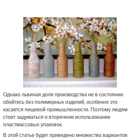
Пуфик из пластиковых
Бутылки для кухни
бутылок
Изделия из
Кормушка из
пластиковых бутылок
пластиковых бутылок
Поделки из
Бутылки для кошки
Однако львиная доля производства не в состоянии
пластиковой бутылки
обойтись без полимерных изделий, особенно это
касается пищевой промышленности. Поэтому людям
стоит задуматься о вторичном использовании
Цвета из пластиковых
пластмассовых упаковок.
Бутылки для школы
бутылок
В этой статье будет приведено множество вариантов