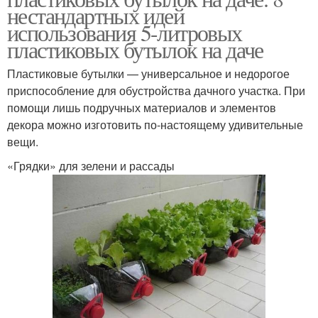
Кормушка из бутылки
нестандартных идей
пластиковой бутылки
использования 5-литровых
пластиковых бутылок на даче
Пластиковые бутылки — универсальное и недорогое
Бордюр из
Огород из пластиковых
приспособление для обустройства дачного участка. При
пластиковых бутылок
бутылок
помощи лишь подручных материалов и элементов
декора можно изготовить по-настоящему удивительные
вещи.
Пальма из пластиковых
Бутылки для дачи
«Грядки» для зелени и рассады
бутылок
Поделки из
пластмассовых
бутылок