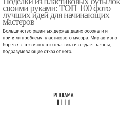
Поделки из пластиковых бутылок
своими руками: ТОП-100 фото
лучших идей для начинающих
мастеров
Бутылки для
Пластиковые бутылки
ограждений
Большинство развитых держав давно осознали и
приняли проблему пластикового мусора. Мир активно
борется с токсичностью пластика и создает законы,
подразумевающие отказ от него.
Бутылки для детского
Поделки из бутылок
сада
Поделка из
Бутылки для сада
пластиковой бутылки
Ежик из пластиковой
Бутылки для детей
бутылки