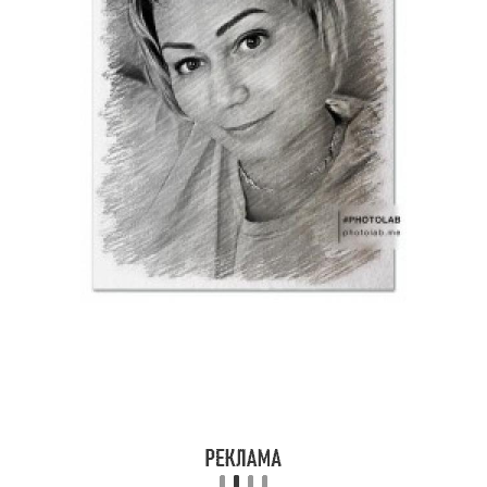
Бордюр из
Клумба из бутылок
пластиковых бутылок
Пластиковые цвета
Классическая кормушка
Горизонтальная
Оригинальная
кормушка
кормушка
Кормушки из
Бутылки для кур
пластиковых бутылок