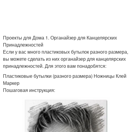
Ромашка из бутылок
бутылки
Поделки из бутылок
Птички из бутылок
Проекты для Дома 1. Органайзер для Канцелярских
Принадлежностей
Если у вас много пластиковых бутылок разного размера,
вы можете сделать из них органайзер для канцелярских
Поделка из
Бутылки для детского
принадлежностей. Для этого вам понадобятся:
пластиковой бутылки
сада
Пластиковые бутылки (разного размера) Ножницы Клей
Маркер
Пошаговая инструкция:
Литровая бутылка
Кормушка для птиц
Автоматическая
Кормушка из бутылки
кормушка