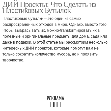
ДИЙ Проекты: Что Сделать из
Бутылки для
Бутылки для создания
Пластиковых Бутылок
утилизации
Пластиковые бутылки – это один из самых
распространённых отходов в мире. Однако, вместо того
Горшки из пластиковых
чтобы выбрасывать их, можно-transformировать их в
Пластиковые бутылки
бутылок
полезные и оригинальные предметы для дома, сада или
даже в подарки. В этой статье мы рассмотрим несколько
интересных ДИЙ проектов, которые помогут вам не
только сократить количество мусора, но и проявить
Поделки из
Бутылка из полотенца
творчество.
пластиковых бутылок
Пластиковая бутылка
Литровые бутылки
Ваза из пластиковой