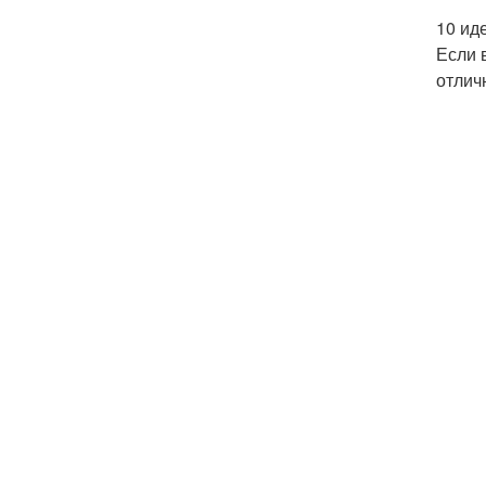
10 ид
Если 
отлич