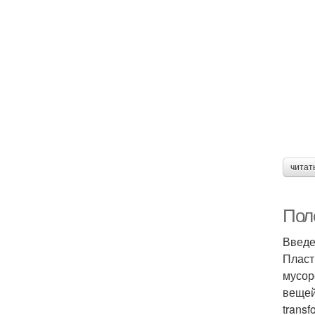
читат
Пол
Введ
Пласт
мусор
вещей
trans