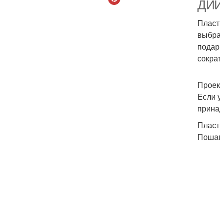
ДИЙ
Пласт
выбра
подар
сокра
Проек
Если 
прина
Пласт
Пошаг