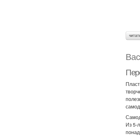
читат
Вас
Пер
Пласт
творч
полез
самод
Самод
Из 5-
понад