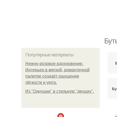
Бут
Популярные материалы
Нежно-розовое вдохновение.
Интерьер в мягкой, романтичной
палитре создаёт ощущение
лёгкости и уюта.
Бу
Из "Однушки" в стильную "двушку".
Бу