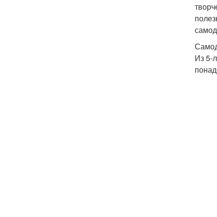
творч
полез
самод
Самод
Из 5-
понад