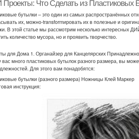
пластиковой бутылки
 Проекты: Что Сделать из Пластиковых 
иковые бутылки – это один из самых распространённых отхо
сывать их, можно-transformировать их в полезные и оригин
Горшки для цветов
Бутылки для полива
Бутыл
ки. В этой статье мы рассмотрим несколько интересных ДИЙ
тить количество мусора, но и проявить творчество.
ты для Дома 1. Органайзер для Канцелярских Принадлежн
Распылитель из
Бутылки для
Грядк
у вас много пластиковых бутылок разного размера, вы може
астиковой бутылки
выращивания
длежностей. Для этого вам понадобятся:
иковые бутылки (разного размера) Ножницы Клей Маркер
шпо из пластиковых
овая инструкция:
Бутылки для защиты
Буты
бутылок
Горшков из
Старинные горшки
Цв
астиковых бутылок