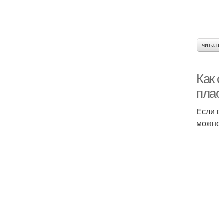
читат
Как 
пла
Если 
можно