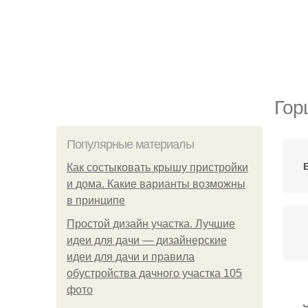
Гор
Популярные материалы
Как состыковать крышу пристройки
и дома. Какие варианты возможны
в принципе
Простой дизайн участка. Лучшие
идеи для дачи — дизайнерские
идеи для дачи и правила
обустройства дачного участка 105
фото
Бу