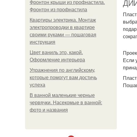
ДИЙ
Фронтон крыши из профнастила.
Фронтон из профнастила
Пласт
Квартиры электрика. Монтаж
выбра
электропроводки в квартире
подар
своими руками — пошаговая
сокра
инструкция
Проек
Цвет ваниль это, какой.
Если 
Оформление интерьера
пл
прина
Упражнения по английскому,
Пласт
которые помогут вам достичь
Ка
Пошаг
успеха
В ванной маленькие черные
червячки. Насекомые в ванной:
фото и названия
пл