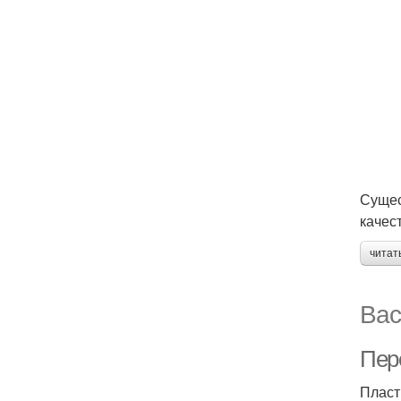
Сущес
качес
читат
Вас
Пер
Пласт