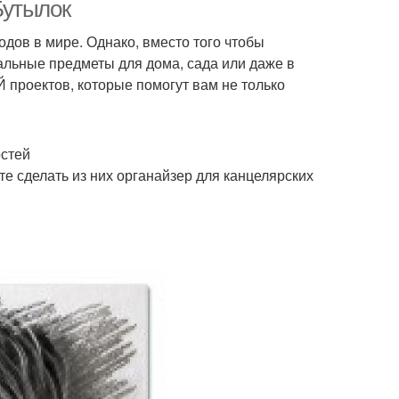
Бутылок
дов в мире. Однако, вместо того чтобы
альные предметы для дома, сада или даже в
ки для украшения
Бутылки для хранения
 проектов, которые помогут вам не только
остей
и из пластиковых
Бордюры из
те сделать из них органайзер для канцелярских
бутылок
пластиковых бутылок
Кашпо из пластиковой
лки в украшения
бутылки
Горшок из пластиковой
еточный горшок
тары