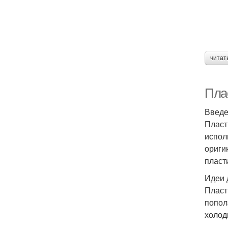
читат
Плас
Введ
Пласт
испол
ориги
пласт
Идеи 
Пласт
попол
холод