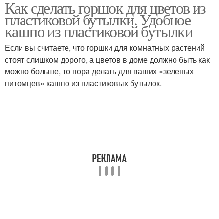
Как сделать горшок для цветов из
Горшки из пластиковых
Бутылки для цветов
пластиковой бутылки. Удобное
бутылок
кашпо из пластиковой бутылки
Если вы считаете, что горшки для комнатных растений
Кашпо из пластиковых
стоят слишком дорого, а цветов в доме должно быть как
Литровая бутылка
бутылок
можно больше, то пора делать для ваших «зеленых
питомцев» кашпо из пластиковых бутылок.