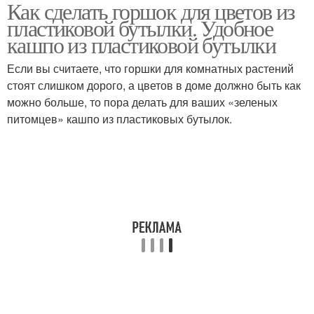
Как сделать горшок для цветов из
Горшки из пластиковых
Литровые бутылки
пластиковой бутылки. Удобное
бутылок
кашпо из пластиковой бутылки
Если вы считаете, что горшки для комнатных растений
стоят слишком дорого, а цветов в доме должно быть как
Бутылки для цветов
Литровая бутылка
можно больше, то пора делать для ваших «зеленых
питомцев» кашпо из пластиковых бутылок.
Кашпо из пластиковых
бутылок