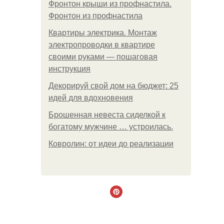
Фронтон крыши из профнастила.
Фронтон из профнастила
Квартиры электрика. Монтаж
электропроводки в квартире
своими руками — пошаговая
инструкция
Декорируй свой дом на бюджет: 25
идей для вдохновения
Брошенная невеста сиделкой к
богатому мужчине … устроилась.
Ковролин: от идеи до реализации