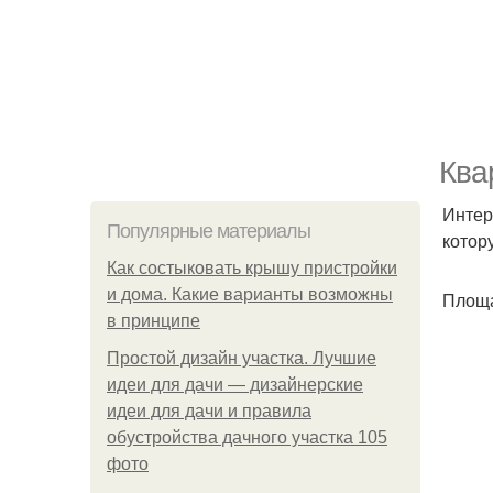
Ква
Интер
Популярные материалы
котор
Как состыковать крышу пристройки
и дома. Какие варианты возможны
Площа
в принципе
Простой дизайн участка. Лучшие
идеи для дачи — дизайнерские
идеи для дачи и правила
обустройства дачного участка 105
фото