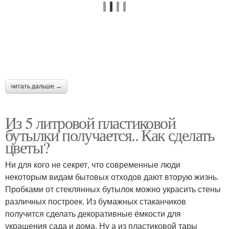
Сова из пластиковых
Пальма из пластиковых
бутылок
бутылок
Попугай из
Попугай из пластиковой
читать дальше →
пластиковых бутылок
бутылки
Из 5 литровой пластиковой
Пальма из
бутылки получается.. Как сделать
Бутылки на даче
пластмассовых
цветы?
бутылок
Ни для кого не секрет, что современные люди
некоторым видам бытовых отходов дают вторую жизнь.
Пробками от стеклянных бутылок можно украсить стены
Кормушки из
Бутылки в дизайне
различных построек. Из бумажных стаканчиков
пластиковых бутылок
получится сделать декоративные ёмкости для
украшения сада и дома. Ну а из пластиковой тары