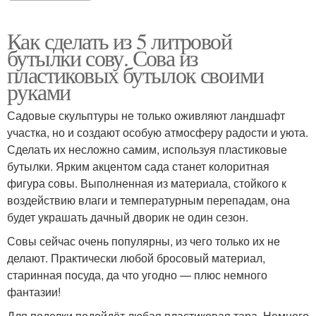
Пингвин из
Пингвин из
пластиковых бутылок
пластиковой бутылки
Как сделать из 5 литровой
бутылки сову. Сова из
пластиковых бутылок своими
руками
Кашпо из пластиковой
Горшков из
бутылки
пластиковых бутылок
Садовые скульптуры не только оживляют ландшафт
участка, но и создают особую атмосферу радости и уюта.
Сделать их несложно самим, используя пластиковые
Горшки из пластиковых
Кашпо из пластиковых
бутылки. Ярким акцентом сада станет колоритная
бутылок
бутылок
фигура совы. Выполненная из материала, стойкого к
воздействию влаги и температурным перепадам, она
будет украшать дачный дворик не один сезон.
Ежик из пластиковых
Совы сейчас очень популярны, из чего только их не
Ежик из бутылок
бутылок
делают. Практически любой бросовый материал,
старинная посуда, да что угодно — плюс немного
фантазии!
Ёж из пластиковой
Для поделки подойдёт любая пластиковая тара. Немного