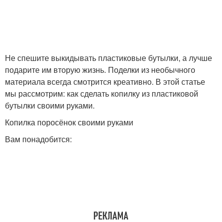
Пластиковая бутылка
Литровые бутылки
Не спешите выкидывать пластиковые бутылки, а лучше
подарите им вторую жизнь. Поделки из необычного
материала всегда смотрится креативно. В этой статье
Ваза из пластиковой
Ромашка из бутылок
мы рассмотрим: как сделать копилку из пластиковой
бутылки
бутылки своими руками.
Копилка поросёнок своими руками
Кормушка из
Вам понадобится:
Кормушка из бутылки
пластиковой бутылки
Бордюр из
Клумба из бутылок
пластиковых бутылок