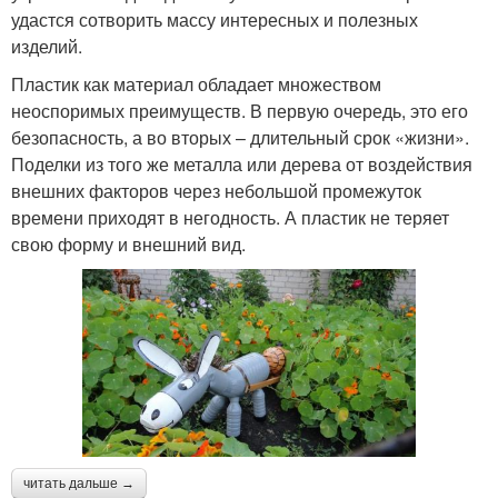
удастся сотворить массу интересных и полезных
Руки из пластиковой
изделий.
Бутылки для кур
бутылки
Пластик как материал обладает множеством
неоспоримых преимуществ. В первую очередь, это его
безопасность, а во вторых – длительный срок «жизни».
Вазы из пластиковой
Поделки из того же металла или дерева от воздействия
Бутылки для цветов
бутылки
внешних факторов через небольшой промежуток
времени приходят в негодность. А пластик не теряет
свою форму и внешний вид.
Вазы из пластиковых
Пингвин из бутылок
бутылок
Пингвины из
Пингвин из бутылки
пластиковых бутылок
читать дальше →