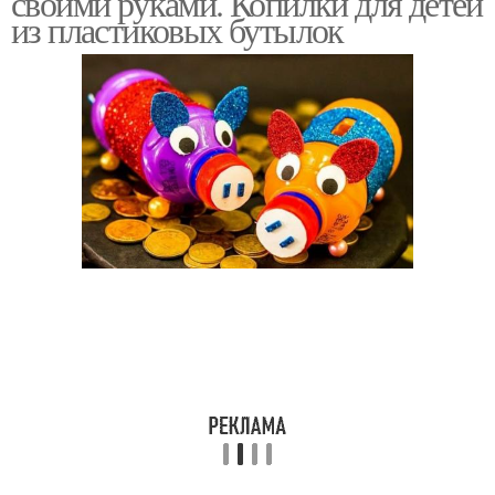
своими руками. Копилки для детей
из пластиковых бутылок
Бутылки для детского
Копилка из
сада
пластиковых бутылок
Игрушки из
Игрушка из
пластиковых бутылок
пластиковой бутылки
Ежик из пластиковой
Бутылки для детей
бутылки
Сад из пластиковых
Копилка из бутылки
бутылок