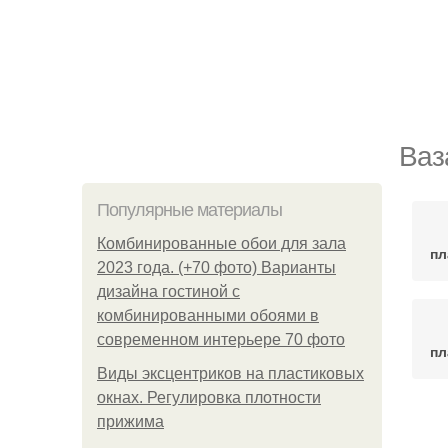
Ваз
Популярные материалы
Комбинированные обои для зала
пл
2023 года. (+70 фото) Варианты
дизайна гостиной с
комбинированными обоями в
современном интерьере 70 фото
пл
Виды эксцентриков на пластиковых
окнах. Регулировка плотности
прижима
Р