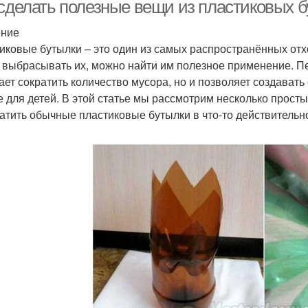
 сделать полезные вещи из пластиковых б
ение
иковые бутылки – это один из самых распространённых отх
Поделка из
Бутылки для детского
Ли
 выбрасывать их, можно найти им полезное применение. Пе
астиковой бутылки
сада
ает сократить количество мусора, но и позволяет создават
е для детей. В этой статье мы рассмотрим несколько прост
атить обычные пластиковые бутылки в что-то действительн
Кормушка из
Клумба из бутылок
астиковой бутылки
плас
уки из пластиковой
Бутылки для цветов
В
бутылки
азы из пластиковых
Простая ваза
Изд
бутылок