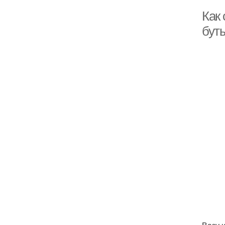
Как 
бут