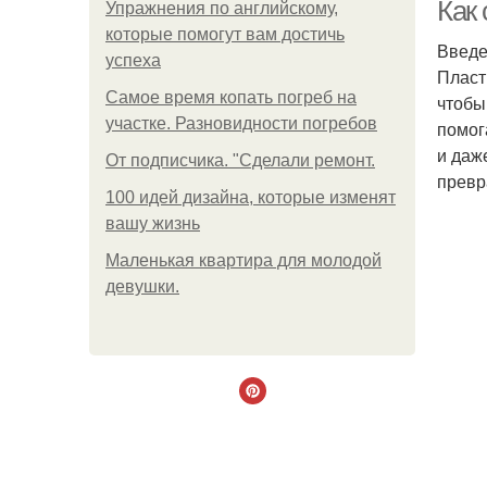
Как
Упражнения по английскому,
которые помогут вам достичь
Введ
успеха
Пласт
Самое время копать погреб на
чтобы
пл
участке. Разновидности погребов
помог
и даж
От подписчика. "Сделали ремонт.
превр
100 идей дизайна, которые изменят
пл
вашу жизнь
Маленькая квартира для молодой
девушки.
Р
В