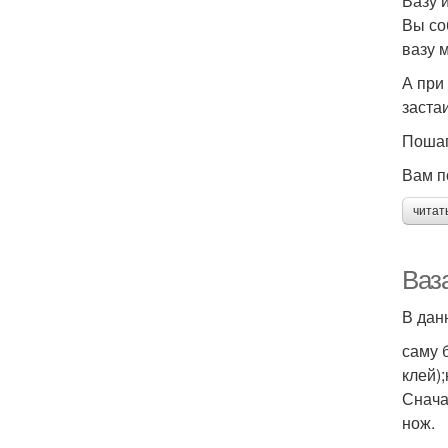
Вазу 
Вы со
вазу 
А при
заста
Пошаг
Вам п
читат
Ваз
В дан
саму 
клей)
Снача
нож.