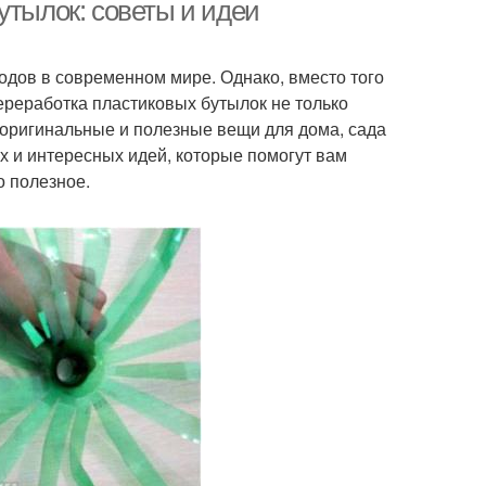
утылок: советы и идеи
одов в современном мире. Однако, вместо того
тровая бутылка
Кормушка из бутылки
реработка пластиковых бутылок не только
ь оригинальные и полезные вещи для дома, сада
ых и интересных идей, которые помогут вам
о полезное.
Бордюр из
Пластиковые цвета
тиковых бутылок
Вазы из пластиковой
аза с цветами
бутылки
елие из бутылки
Ваза из бутылки