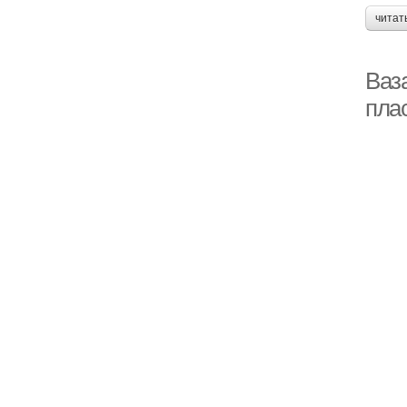
читат
Ваз
пла