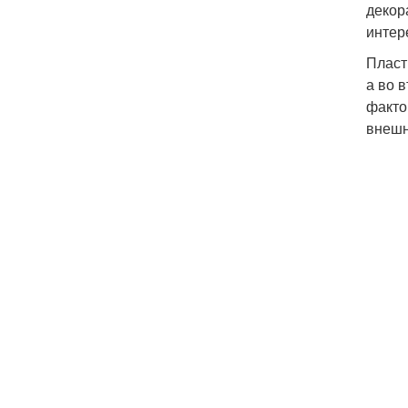
декор
интер
Пласт
а во 
факто
внешн