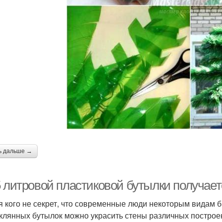
Бутылки в технике
Подвесная ваза
В
тик из пластиковой
Оригинальная ваза
бутылки
Вазочки из
Гипсовые вазы
Ва
астиковых бутылок
ь дальше →
очка из пластиковой
бутылки
 литровой пластиковой бутылки получаетс
я кого не секрет, что современные люди некоторым видам 
еклянных бутылок можно украсить стены различных построе