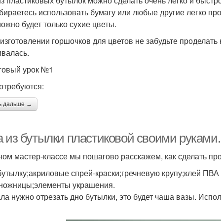
из пластиковых бутылок можно сделать очень легко и быстро
бираетесь использовать бумагу или любые другие легко пр
можно будет только сухие цветы.
 изготовлении горшочков для цветов не забудьте проделать
ивалась.
овый урок №1
отребуются:
ь дальше →
а из бутылки пластиковой своими руками.
ном мастер-классе мы пошагово расскажем, как сделать про
бутылку;акриловые спрей-краски;гречневую крупу;клей ПВА
;ножницы;элементы украшения.
ла нужно отрезать дно бутылки, это будет чаша вазы. Испо