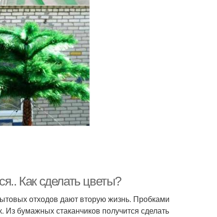
аза в технике
Ваза для сада
Ажурная ваза
Изысканная ваза
за для мелочей
Цветочные вазы
я.. Как сделать цветы?
бытовых отходов дают вторую жизнь. Пробками
к. Из бумажных стаканчиков получится сделать