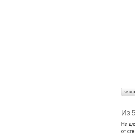
Ко
пл
читат
Ваз
Из 5
Ни дл
от ст