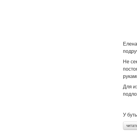
Елена
подру
Не се
посто
рукам
Для и
подло
У бут
читат