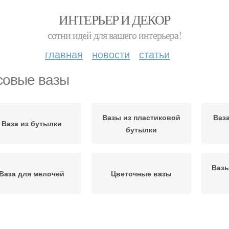
ИНТЕРЬЕР И ДЕКОР
сотни идей для вашего интерьера!
главная
новости
статьи
совые вазы
Вазы из пластиковой
Ваз
Ваза из бутылки
бутылки
Вазы
Ваза для мелочей
Цветочные вазы
Ваза в технике
Ваза для сада
Ори