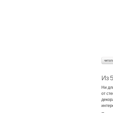
читат
Из 5
Ни дл
от ст
декор
интер