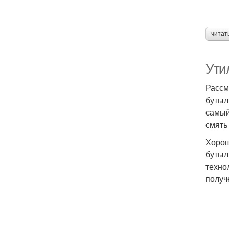
читат
Ути
Рассм
бутыл
самый
смять
Хорош
бутыл
техно
получ