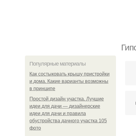
Гип
Популярные материалы
Как состыковать крышу пристройки
и дома. Какие варианты возможны
в принципе
Простой дизайн участка. Лучшие
идеи для дачи — дизайнерские
идеи для дачи и правила
обустройства дачного участка 105
фото