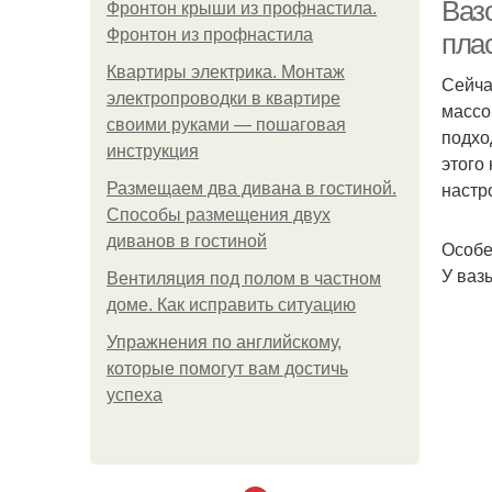
Ваз
Фронтон крыши из профнастила.
Фронтон из профнастила
пла
Квартиры электрика. Монтаж
Сейча
электропроводки в квартире
массо
своими руками — пошаговая
подхо
инструкция
этого
настр
Размещаем два дивана в гостиной.
Способы размещения двух
диванов в гостиной
Особе
У ваз
Вентиляция под полом в частном
доме. Как исправить ситуацию
Упражнения по английскому,
которые помогут вам достичь
успеха