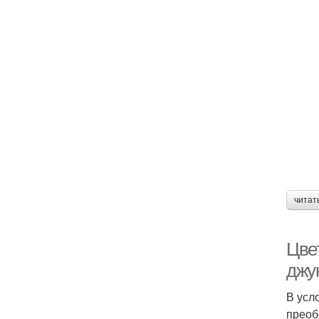
читат
Цве
джу
В усл
преоб