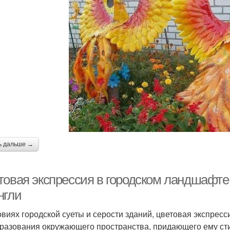
ь дальше →
товая экспрессия в городском ландшафте:
нгли
овиях городской суеты и серости зданий, цветовая экспре
разования окружающего пространства, придающего ему стил