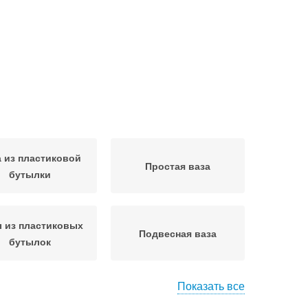
а из пластиковой
Простая ваза
бутылки
 из пластиковых
Подвесная ваза
бутылок
Показать все
гинальная ваза
Ажурная ваза