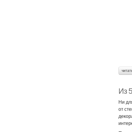
читат
Из 5
Ни дл
от ст
декор
интер