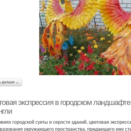
ь дальше →
товая экспрессия в городском ландшафте:
нгли
овиях городской суеты и серости зданий, цветовая экспре
разования окружающего пространства, придающего ему стил