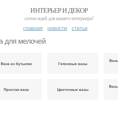
ИНТЕРЬЕР И ДЕКОР
сотни идей для вашего интерьера!
главная
новости
статьи
а для мелочей
Вазы
Ваза из бутылки
Гипсовые вазы
Вазы
Простая ваза
Цветочные вазы
Ваза в технике
Ваза для сада
Ори