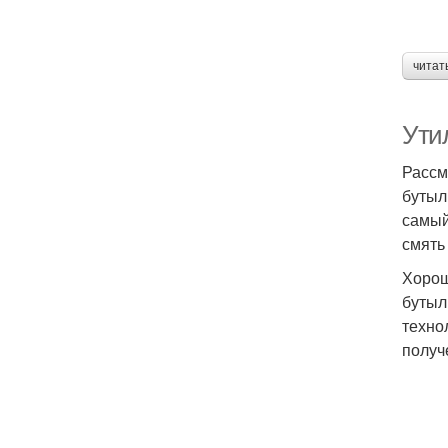
читат
Ути
Рассм
бутыл
самый
смять
Хорош
бутыл
техно
получ