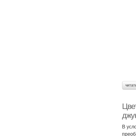
читат
Цве
джу
В усл
преоб