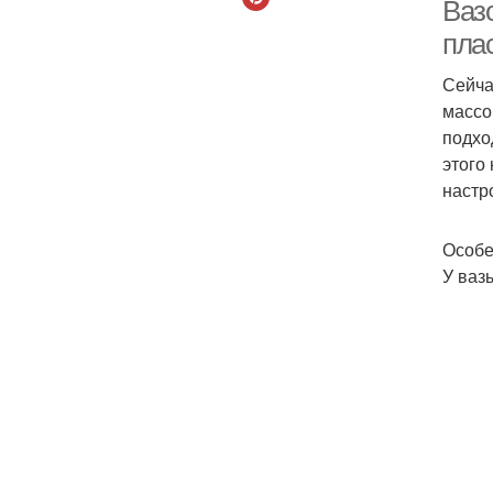
Ваз
пла
Сейча
массо
подхо
этого
настр
Особе
У ваз