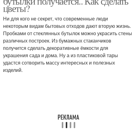
бутылки получается.. Как сделать
цветы?
Ни для кого не секрет, что современные люди
Бордюр из
некоторым видам бытовых отходов дают вторую жизнь.
Цвета в качестве
пластиковых бутылок
Пробками от стеклянных бутылок можно украсить стены
различных построек. Из бумажных стаканчиков
получится сделать декоративные ёмкости для
украшения сада и дома. Ну а из пластиковой тары
Поделки из
Клумба из пластиковых
удастся сотворить массу интересных и полезных
пластиковых крышек
бутылок
изделий.
Цвета из пластиковых
бутылок