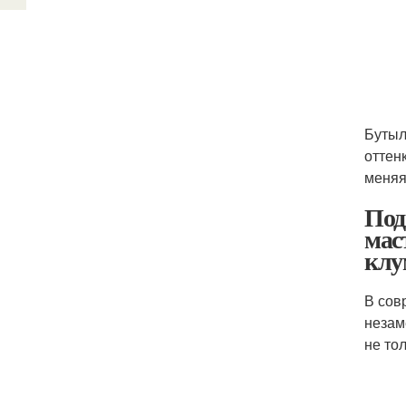
Бутыл
оттен
меняя
Под
мас
клу
В сов
незам
не то