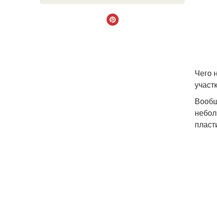
Чего 
участ
Вообщ
небол
пласт