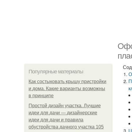
Офо
пла
Сод
Популярные материалы
О
П
Как состыковать крышу пристройки
к
и дома. Какие варианты возможны
в принципе
Простой дизайн участка. Лучшие
идеи для дачи — дизайнерские
идеи для дачи и правила
обустройства дачного участка 105
Ц