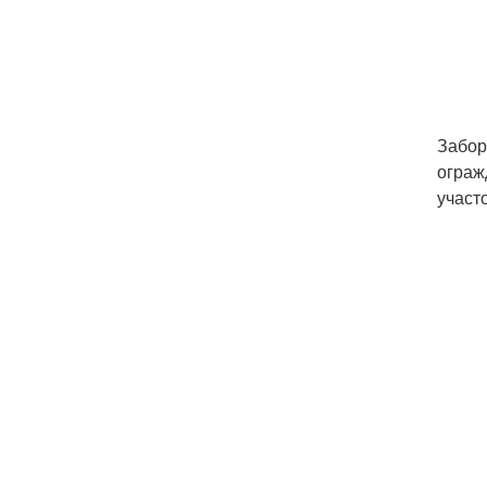
Забор
ограж
участ