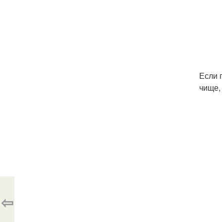
Если 
чище,
⇦