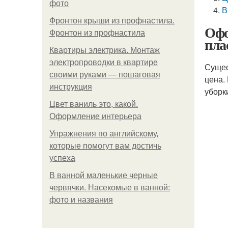
фото
В
Фронтон крыши из профнастила.
Офо
Фронтон из профнастила
пла
Квартиры электрика. Монтаж
электропроводки в квартире
Сущес
своими руками — пошаговая
цена.
инструкция
уборк
Цвет ваниль это, какой.
Оформление интерьера
Упражнения по английскому,
которые помогут вам достичь
успеха
В ванной маленькие черные
червячки. Насекомые в ванной:
фото и названия