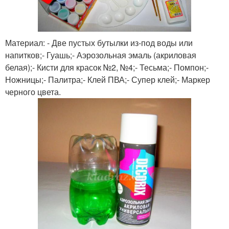
Материал: - Две пустых бутылки из-под воды или
напитков;- Гуашь;- Аэрозольная эмаль (акриловая
белая);- Кисти для красок №2, №4;- Тесьма;- Помпон;-
Ножницы;- Палитра;- Клей ПВА;- Супер клей;- Маркер
черного цвета.