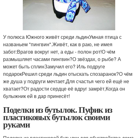
У полюса Южного живёт среди льдинУмная птица с
названьем "пингвин".Живёт, как в раю, не имея
забот:Врагов вокруг нет, а еды - полон рот!О чём
размышляет часами пингвин?О звёздах, о рыбе? А
может быть сплинЗамучил его? Иль подруге
подарокРешил среди льдин отыскать спозаранок?О чём
же душа у подруги мечтает,Для счастья чего ей ещё не
хватает?От радости сердце её вдруг замрёт,Когда он
булыжник ей в дар принесёт!
Поделки из бутылок. Пуфик из
пластиковых бутылок своими
руками
Поделка из пластиковой бутылки для обустройства дома