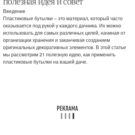
полезная идея и совет
Введение
Пластиковые бутылки – это материал, который часто
Распылитель из
Бутылки для
оказывается под рукой у каждого дачника. Их можно
пластиковой бутылки
организации
использовать для самых различных целей, начиная от
организации хранения и заканчивая созданием
оригинальных декоративных элементов. В этой статье
мы рассмотрим 21 полезную идею, как применить
Грядки из пластиковых
Бордюры из
пластиковые бутылки на вашей даче.
бутылок
пластиковых бутылок
Кашпо из пластиковых
Бутылки для защиты
бутылок
Горшки из пластиковых
Бутылки в украшения
бутылок