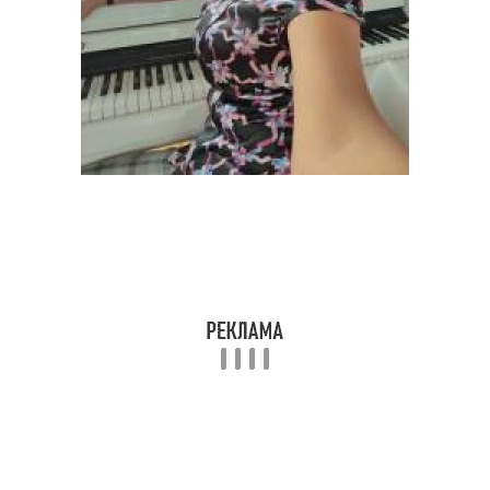
Бутылка в
Удобное хранение
оригинальный подарок
Украшения из
Фонарики из бутылок
пластиковых бутылок
Пятилитровая бутылка
Пластиковая бутылка
Мини-парник из
Полив из пластиковых
пластиковой бутылки
бутылок