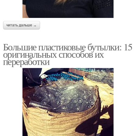
бутылок
хранения
читать дальше →
Бутылки для
Сад в бутылке
домашнего обихода
Большие пластиковые бутылки: 15
оригинальных способов их
переработки
Бутылка для
Бутылки в саду
творческого проекта
Горшок из пластиковой
Бутылки для экономии
бутылки
Проекты из
Мини-теплица из