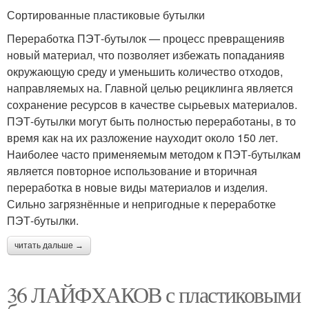
пластиковых бутылок
пластиковых бутылок
Сортированные пластиковые бутылки
Переработка ПЭТ-бутылок — процесс превращенияв
новый материал, что позволяет избежать попаданияв
Система из
Компостер из
окружающую среду и уменьшить количество отходов,
пластиковых бутылок
пластиковых бутылок
направляемых на. Главной целью рециклинга является
сохранение ресурсов в качестве сырьевых материалов.
ПЭТ-бутылки могут быть полностью переработаны, в то
время как на их разложение науходит около 150 лет.
Наиболее часто применяемым методом к ПЭТ-бутылкам
является повторное использование и вторичная
переработка в новые виды материалов и изделия.
Сильно загрязнённые и непригодные к переработке
ПЭТ-бутылки.
читать дальше →
36 ЛАЙФХАКОВ с пластиковыми