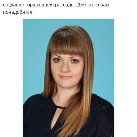
создание горшков для рассады. Для этого вам
Распылитель из
Идеи для хранения
понадобятся:
пластиковой бутылки
Бутылки для
Грядки из пластиковых
выращивания
бутылок
Бордюры из
Кашпо из пластиковых
пластиковых бутылок
бутылок
Бутылки для защиты
Бутылки в украшения
Горшки из пластиковых
Контейнеры для