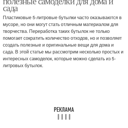
полезные самоделки для дома и
сада
Пластиковые 5-литровые бутылки часто оказываются в
Принцип из
Бутылка в
мусоре, но они могут стать отличным материалом для
пластиковых бутылок
оригинальный вазон
творчества. Переработка таких бутылок не только
помогает сократить количество отходов, но и позволяет
создать полезные и оригинальные вещи для дома и
сада. В этой статье мы рассмотрим несколько простых и
Уголок из пластиковых
Теплица из
интересных самоделок, которые можно сделать из 5-
бутылок
пластиковых бутылок
литровых бутылок.
Поделки из
Лейка из пластиковой
пластиковых бутылок
бутылки
Бутылки для
Бутылки в
мульчирования
изготовлении