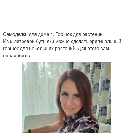
Бутылки для
Горшок из пластиковых
изготовления
бутылок
Самоделки для дома 1. Горшок для растений
Из 5-литровой бутылки можно сделать оригинальный
горшок для небольших растений. Для этого вам
Бутылки для детских
Бутылки для украшения
понадобится:
игр
Бутылки для рукоделия
Бутылки для сада
Лайфхаки с
Бутылки для детей
пластиковыми
бутылками