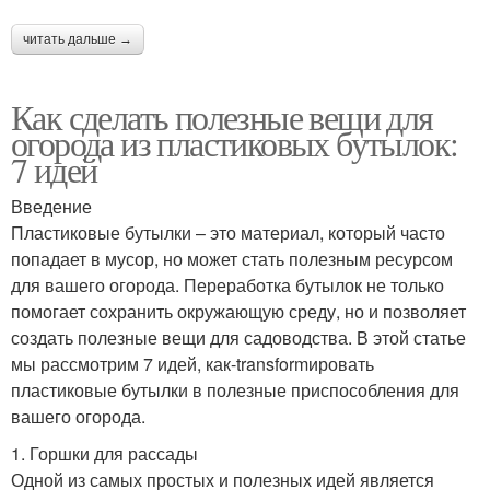
читать дальше →
Бутылки из-под молока
Лампа из бутылки
Как сделать полезные вещи для
огорода из пластиковых бутылок:
Поделки из молочных
7 идей
Молочные бутылки
бутылок
Введение
Пластиковые бутылки – это материал, который часто
попадает в мусор, но может стать полезным ресурсом
Светильник из
Поделки из бутылок
для вашего огорода. Переработка бутылок не только
пластиковых бутылок
помогает сохранить окружающую среду, но и позволяет
создать полезные вещи для садоводства. В этой статье
мы рассмотрим 7 идей, как-transformировать
Поделки из
пластиковые бутылки в полезные приспособления для
Бутылки на даче
пластиковой бутылки
вашего огорода.
1. Горшки для рассады
Одной из самых простых и полезных идей является