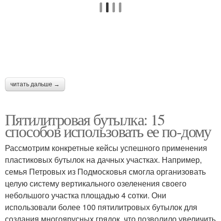
Равномерный полив
Литровые бутылки
читать дальше →
Полив с помощью
Полив для дачи
Пятилитровая бутылка: 15
способов использовать ее по-дому
Руки из пластиковых
Прикорневой полив
Рассмотрим конкретные кейсы успешного применения
бутылок
пластиковых бутылок на дачных участках. Например,
семья Петровых из Подмосковья смогла организовать
целую систему вертикального озеленения своего
небольшого участка площадью 4 сотки. Они
Верхний полив
Полив в междурядье
использовали более 100 пятилитровых бутылок для
создания многоярусных грядок, что позволило увеличить