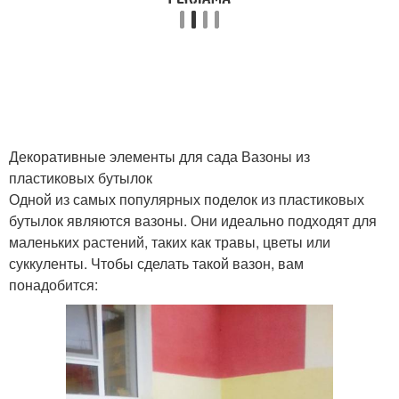
Бутылки для полива
пластиковых бутылок
Бутылки для создания
Пятилитровая бутылка
Декоративные элементы для сада Вазоны из
пластиковых бутылок
Пластиковые бутылки
Бутылки для украшения
Одной из самых популярных поделок из пластиковых
бутылок являются вазоны. Они идеально подходят для
маленьких растений, таких как травы, цветы или
суккуленты. Чтобы сделать такой вазон, вам
Бутылки для
понадобится:
Бутылки для хранения
организации
Пластиковая бутылка
Сад в бутылке