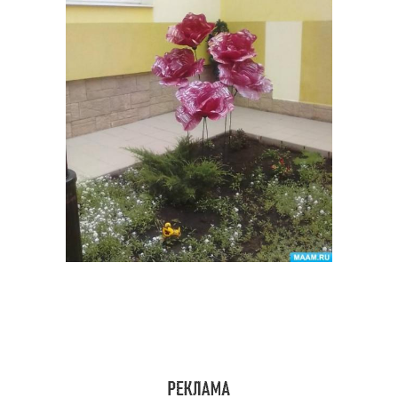
Бутылки для
Бутылка для
домашнего обихода
творческого проекта
Бутылки для
5-литровые бутылки
изготовления
Полив из бутылки
Полив на неделю
Полив из бутылок
Полив на даче