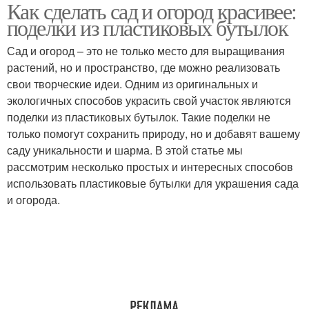
Как сделать сад и огород красивее:
Идеи для самодельного
Бутылки для
поделки из пластиковых бутылок
полива
маркировки
Сад и огород – это не только место для выращивания
растений, но и пространство, где можно реализовать
Вазон из пластиковой
свои творческие идеи. Одним из оригинальных и
Бутылки для сбора
бутылки
экологичных способов украсить свой участок являются
поделки из пластиковых бутылок. Такие поделки не
только помогут сохранить природу, но и добавят вашему
саду уникальности и шарма. В этой статье мы
Мини-парник из
Бутылки в саду
рассмотрим несколько простых и интересных способов
пластиковой бутылки
использовать пластиковые бутылки для украшения сада
и огорода.
Капельный полив
Бутылки для сада
Украшения из