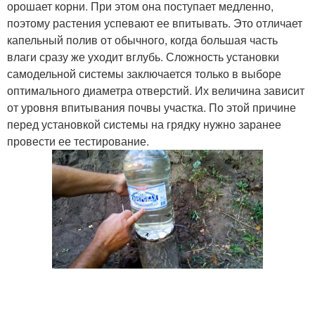
орошает корни. При этом она поступает медленно,
поэтому растения успевают ее впитывать. Это отличает
капельный полив от обычного, когда большая часть
Полив в междурядье
Полив для теплицы
влаги сразу же уходит вглубь. Сложность установки
самодельной системы заключается только в выборе
оптимального диаметра отверстий. Их величина зависит
от уровня впитывания почвы участка. По этой причине
перед установкой системы на грядку нужно заранее
Бутылки для рассады
провести ее тестирование.