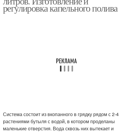
литров. Изготовление и
регулировка капельного полива
Полив из пластиковых
Пластиковые бутылки
бутылок
Полив с помощью
Бутылки для полива
Руки из пластиковых
Полив для дачи
бутылок
Система состоит из вкопанного в грядку рядом с 2-4
растениями бутыля с водой, в котором проделаны
Прикорневой полив
Верхний полив
маленькие отверстия. Вода сквозь них вытекает и