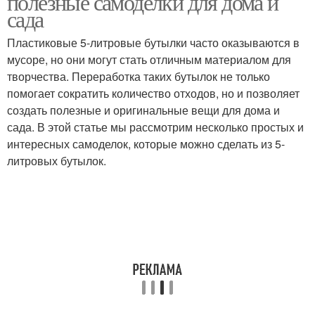
полезные самоделки для дома и
сада
Пластиковые 5-литровые бутылки часто оказываются в
Бутылка в
Уголок из пластиковых
мусоре, но они могут стать отличным материалом для
оригинальный вазон
бутылок
творчества. Переработка таких бутылок не только
помогает сократить количество отходов, но и позволяет
создать полезные и оригинальные вещи для дома и
сада. В этой статье мы рассмотрим несколько простых и
Бутылки для
Сад в бутылке
интересных самоделок, которые можно сделать из 5-
домашнего обихода
литровых бутылок.
Бутылки в саду
Пластиковая бутылка
Бутылка для
Мини-парник из
творческого проекта
пластиковой бутылки