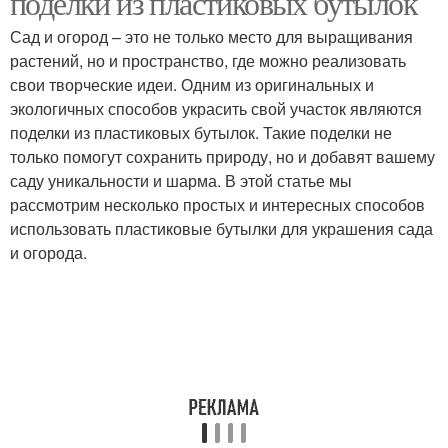
поделки из пластиковых бутылок
Сад и огород – это не только место для выращивания
растений, но и пространство, где можно реализовать
свои творческие идеи. Одним из оригинальных и
Бутылки для сбора
Бутылки в саду
экологичных способов украсить свой участок являются
поделки из пластиковых бутылок. Такие поделки не
только помогут сохранить природу, но и добавят вашему
саду уникальности и шарма. В этой статье мы
Мини-парник из
Бутылки для сада
рассмотрим несколько простых и интересных способов
пластиковой бутылки
использовать пластиковые бутылки для украшения сада
и огорода.
Украшения из
Бутылки для полива
пластиковых бутылок
Бутылки для создания
Пластиковые бутылки