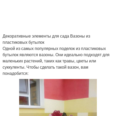
Бутылки для рукоделия
Игрушки из бутылок
Декоративные элементы для сада Вазоны из
пластиковых бутылок
Горшок из пластиковых
Бутылки в качестве
Одной из самых популярных поделок из пластиковых
бутылок
бутылок являются вазоны. Они идеально подходят для
маленьких растений, таких как травы, цветы или
суккуленты. Чтобы сделать такой вазон, вам
понадобится:
Крышки от бутылок