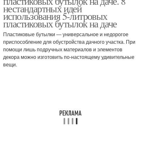
пластиковых бутылок на даче. 8
нестандартных идей
использования 5-литровых
пластиковых бутылок на даче
Поделки из
Бутылки для сада
пластиковых бутылок
Пластиковые бутылки — универсальное и недорогое
приспособление для обустройства дачного участка. При
помощи лишь подручных материалов и элементов
декора можно изготовить по-настоящему удивительные
Поделка из
Птички из бутылок
вещи.
пластиковой бутылки
Бутылки для детского
сада