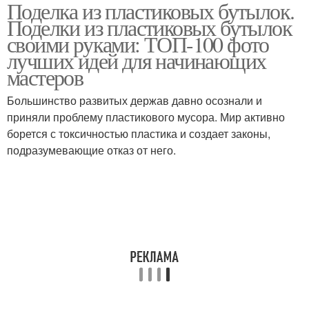
Поделка из пластиковых бутылок.
Сад из пластиковых
Бутылки для клумбы
Поделки из пластиковых бутылок
бутылок
своими руками: ТОП-100 фото
лучших идей для начинающих
мастеров
Клумба из бутылок
Пластиковые бутылки
Большинство развитых держав давно осознали и
приняли проблему пластикового мусора. Мир активно
борется с токсичностью пластика и создает законы,
подразумевающие отказ от него.
Бутылки для
Бутылки для детского
ограждений
сада
Поделки из бутылок
Бутылки для сада