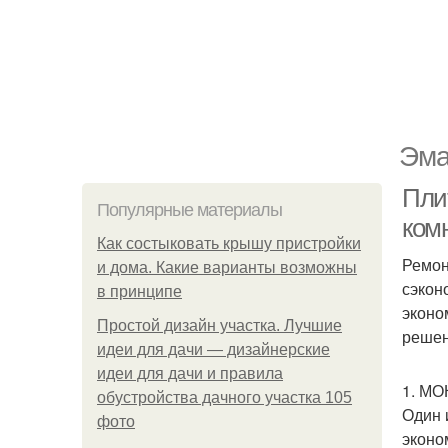
Эма
Плит
Популярные материалы
ком
Как состыковать крышу пристройки
Ремон
и дома. Какие варианты возможны
сэкон
в принципе
эконо
Простой дизайн участка. Лучшие
решен
идеи для дачи — дизайнерские
идеи для дачи и правила
1. М
обустройства дачного участка 105
Один 
фото
эконо