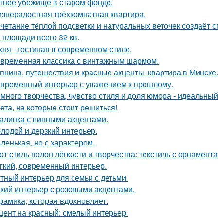
тнее убежище в старом фонде.
знерадостная трёхкомнатная квартира.
четание тёплой подсветки и натуральных веточек создаёт 
 площади всего 32 кв.
хня - гостиная в современном стиле.
временная классика с винтажным шармом.
пнина, путешествия и красные акценты: квартира в Минске.
временный интерьер с уважением к прошлому.
много творчества, чувство стиля и доля юмора - идеальны
ета, на которые стоит решиться!
алинка с винными акцентами.
лодой и дерзкий интерьер.
ленькая, но с характером.
от стиль полон лёгкости и творчества: текстиль с орнамент
гкий, современный интерьер.
тный интерьер для семьи с детьми.
кий интерьер с розовыми акцентами.
рамика, которая вдохновляет.
цент на красный: смелый интерьер.