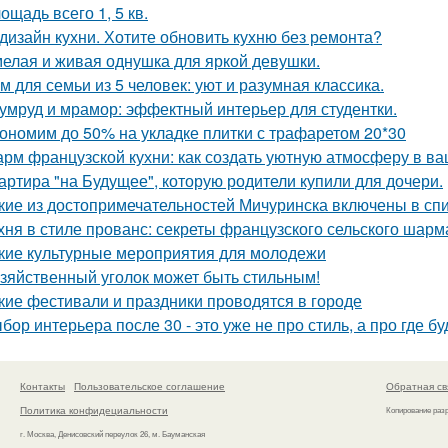
ощадь всего 1, 5 кв.
дизайн кухни. Хотите обновить кухню без ремонта?
елая и живая однушка для яркой девушки.
м для семьи из 5 человек: уют и разумная классика.
умруд и мрамор: эффектный интерьер для студентки.
ономим до 50% на укладке плитки с трафаретом 20*30
рм французской кухни: как создать уютную атмосферу в в
артира "на Будущее", которую родители купили для дочери.
кие из достопримечательностей Мичуринска включены в с
хня в стиле прованс: секреты французского сельского шарм
кие культурные мероприятия для молодежи
зяйственный уголок может быть стильным!
кие фестивали и праздники проводятся в городе
бор интерьера после 30 - это уже не про стиль, а про где б
Контакты
Пользовательское соглашение
Обратная св
Политика конфидециальности
Копирование раз
г. Москва, Денисовский переулок 26, м. Бауманская