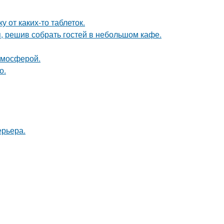
 от каких-то таблеток.
я, решив собрать гостей в небольшом кафе.
тмосферой.
о.
ерьера.