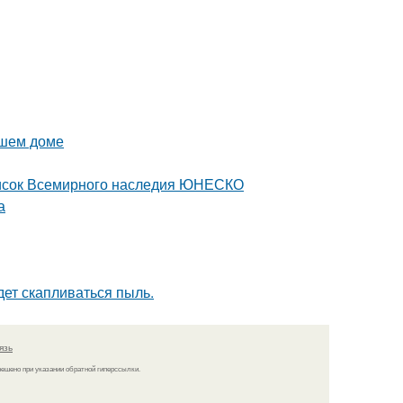
ашем доме
писок Всемирного наследия ЮНЕСКО
а
удет скапливаться пыль.
язь
решено при указании обратной гиперссылки.