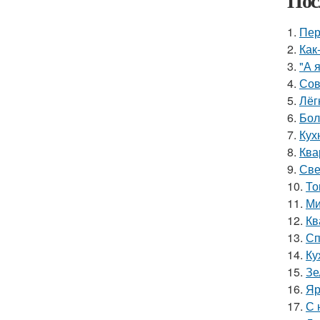
Пос
1.
Пер
2.
Как
3.
"А 
4.
Сов
5.
Лёг
6.
Бол
7.
Кух
8.
Ква
9.
Све
10.
То
11.
Ми
12.
Кв
13.
Сп
14.
Ку
15.
Зе
16.
Яр
17.
С 