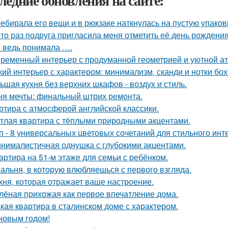
ледние обновления на сайте:
ебирала его вещи и в рюкзаке наткнулась на пустую упаковку
-то раз подруга пригласила меня отметить её день рождени
я ведь понимала ….
ременный интерьер с продуманной геометрией и уютной а
кий интерьер с характером: минимализм, сканди и нотки бох
ьшая кухня без верхних шкафов - воздух и стиль.
ня мечты: финальный штрих ремонта.
ртира с атмосферой английской классики.
тлая квартира с тёплыми природными акцентами.
п - 8 универсальных цветовых сочетаний для стильного инт
нималистичная однушка с глубокими акцентами.
артира на 51-м этаже для семьи с ребёнком.
альня, в которую влюбляешься с первого взгляда.
хня, которая отражает ваше настроение.
лёная прихожая как первое впечатление дома.
кая квартира в сталинском доме с характером.
новым годом!