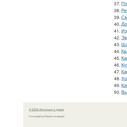
37.
Пл
38.
Ре
39.
См
40.
До
41.
Из
42.
Эк
43.
Ша
44.
Кв
45.
Ка
46.
Ку
47.
Ка
48.
Хо
49.
Ка
50.
Вы
© 2026 Интерьер и декор
Сотни идей для Вашего интерьера!