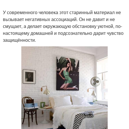
У современного человека этот старинный материал не
вызывает негативных ассоциаций. Он не давит и не
Кирпич с чем
Обои под серый кирпич
смущает, а делает окружающую обстановку уютной, по-
настоящему домашней и подсознательно дарит чувство
защищённости.
Стены в современном
Стен в квартире
интерьере
Обоями под кирпич
Кирпич на стене
Стен в спальне
Декоративные кирпичи