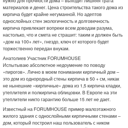
нужно для прочности дома – выходит лишняя трата
материалов и денег. Цена строительства такого дома из
кирпича будет крайне негуманной. Но адептов
однослойных стен экологичность и долговечность
кирпича привлекает вопреки всем доводам разума,
настолько, что и смета не страшит: таким и должен быть
«дом на 100+ лет», гнездо, ключ от которого будет
торжественно передан внукам.
Анатолиев Участник FORUMHOUSE
Испытываю абсолютное недоумение по поводу
«пирогов». Лично в моем понимании кирпичный дом –
это дом из однородный стены кирпича в 50 + см, никак
не нынешние «кирпичные» дома из 1,5 кирпича кладки,
утеплителя и полкирпича облицовки. В Европе на эти
утеплители никто гарантию больше 15 лет не дает.
Известный на FORUMHOUSE пример малоэтажного
жилого здания с однослойными кирпичными стенами –
дом, который построил наш пользователь с ником