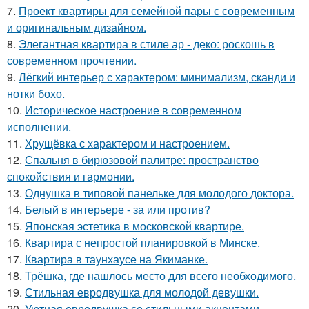
7.
Проект квартиры для семейной пары с современным
и оригинальным дизайном.
8.
Элегантная квартира в стиле ар - деко: роскошь в
современном прочтении.
9.
Лёгкий интерьер с характером: минимализм, сканди и
нотки бохо.
10.
Историческое настроение в современном
исполнении.
11.
Хрущёвка с характером и настроением.
12.
Спальня в бирюзовой палитре: пространство
спокойствия и гармонии.
13.
Однушка в типовой панельке для молодого доктора.
14.
Белый в интерьере - за или против?
15.
Японская эстетика в московской квартире.
16.
Квартира с непростой планировкой в Минске.
17.
Квартира в таунхаусе на Якиманке.
18.
Трёшка, где нашлось место для всего необходимого.
19.
Стильная евродвушка для молодой девушки.
20.
Уютная евродвушка со стильными акцентами.