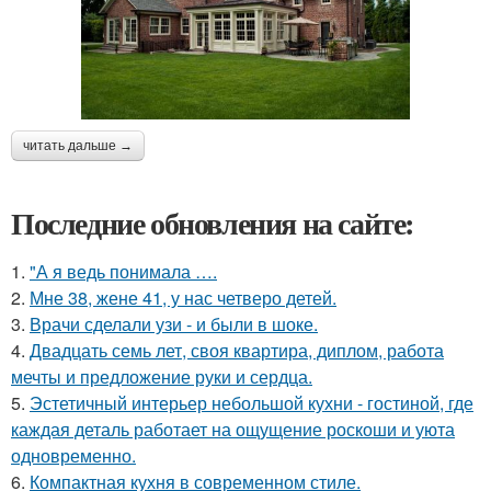
читать дальше →
Последние обновления на сайте:
1.
"А я ведь понимала ….
2.
Мне 38, жене 41, у нас четверо детей.
3.
Врачи сделали узи - и были в шоке.
4.
Двадцать семь лет, своя квартира, диплом, работа
мечты и предложение руки и сердца.
5.
Эстетичный интерьер небольшой кухни - гостиной, где
каждая деталь работает на ощущение роскоши и уюта
одновременно.
6.
Компактная кухня в современном стиле.