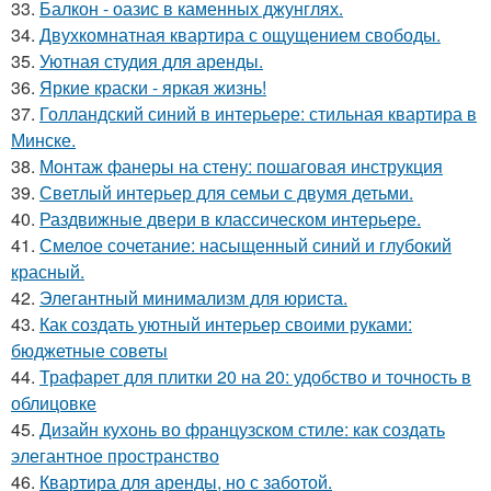
33.
Балкон - оазис в каменных джунглях.
34.
Двухкомнатная квартира с ощущением свободы.
35.
Уютная студия для аренды.
36.
Яркие краски - яркая жизнь!
37.
Голландский синий в интерьере: стильная квартира в
Минске.
38.
Монтаж фанеры на стену: пошаговая инструкция
39.
Светлый интерьер для семьи с двумя детьми.
40.
Раздвижные двери в классическом интерьере.
41.
Смелое сочетание: насыщенный синий и глубокий
красный.
42.
Элегантный минимализм для юриста.
43.
Как создать уютный интерьер своими руками:
бюджетные советы
44.
Трафарет для плитки 20 на 20: удобство и точность в
облицовке
45.
Дизайн кухонь во французском стиле: как создать
элегантное пространство
46.
Квартира для аренды, но с заботой.