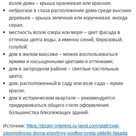
возле дома – крыша оранжевая или красная;
неброское в глаза расположение дома среди высоких
деревьев – крыша зеленная или коричневая, иногда
серая;
местность возле озера или моря – цвет фасада в
оттенках цвета воды, а именно синий, бирюзовый,
голубой;
дом в жилом массиве – можно воспользоваться
яркими и насыщенными цветами и оттенками;
дом в загородном районе – светлые пастельные
цвета;
дом, расположенный в саду или возе сада – яркие
краски;
дом в историческом квартале – рекомендуется
придерживаться общего стиля оформления
большинства близлежащих зданий.
Источник:
https://dizajn-interera.ru-land.com/stati/cvet-
zagorodnogo-doma-pravilnyy-podbor-cveta-otdelki-fasada