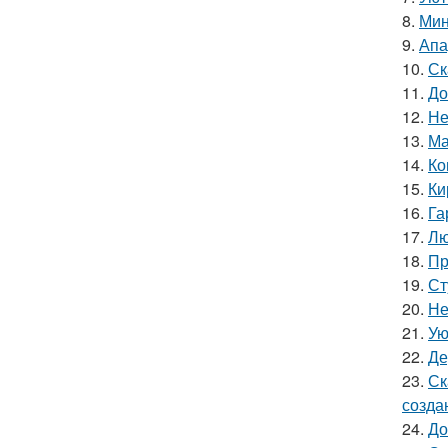
8.
Мин
9.
Апа
10.
Ск
11.
До
12.
Не
13.
Ма
14.
Ко
15.
Ки
16.
Га
17.
Лю
18.
Пр
19.
Ст
20.
Не
21.
Ую
22.
Де
23.
Ск
созда
24.
До