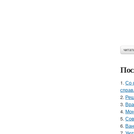
читат
Пос
1.
Со 
справ
2.
Реш
3.
Вра
4.
Мон
5.
Сов
6.
Ван
7.
Уют