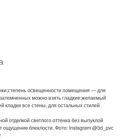
а
унки;степень освещенности помещения — для
 затемненных можно взять гладкие;желаемый
й кладки все стены, для остальных стилей
ной отделкой светлого оттенка без выпуклой
т ощущение блеклости. Фото: Instagram @3d_pvc
r