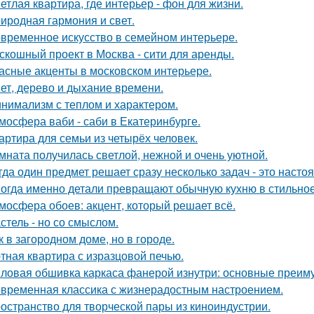
етлая квартира, где интерьер - фон для жизни.
иродная гармония и свет.
временное искусство в семейном интерьере.
скошный проект в Москва - сити для аренды.
асные акценты в московском интерьере.
ет, дерево и дыхание времени.
нимализм с теплом и характером.
мосфера ваби - саби в Екатеринбурге.
артира для семьи из четырёх человек.
мната получилась светлой, нежной и очень уютной.
гда один предмет решает сразу несколько задач - это наст
огда именно детали превращают обычную кухню в стильное
мосфера обоев: акцент, который решает всё.
стель - но со смыслом.
к в загородном доме, но в городе.
тная квартира с изразцовой печью.
ловая обшивка каркаса фанерой изнутри: основные преим
временная классика с жизнерадостным настроением.
остранство для творческой пары из киноиндустрии.