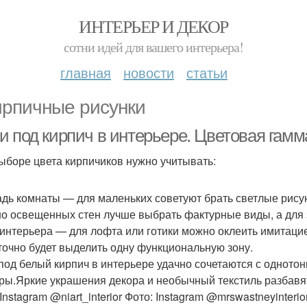
ИНТЕРЬЕР И ДЕКОР
сотни идей для вашего интерьера!
главная
новости
статьи
ирпичные рисунки
и под кирпич в интерьере. Цветовая гамм
ыборе цвета кирпичиков нужно учитывать:
дь комнаты — для маленьких советуют брать светлые рис
о освещенных стен лучше выбрать фактурные виды, а для
 интерьера — для лофта или готики можно оклеить имитацие
точно будет выделить одну функциональную зону.
под белый кирпич в интерьере удачно сочетаются с однотон
ры.Яркие украшения декора и необычный текстиль разбавя
Instagram @niart_interior Фото: Instagram @mrswastneyinterio