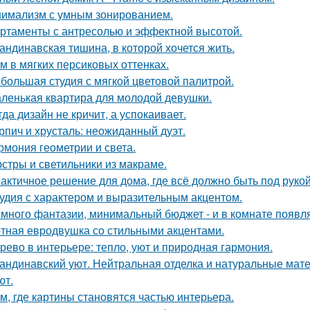
имализм с умным зонированием.
ртаменты с антресолью и эффектной высотой.
андинавская тишина, в которой хочется жить.
м в мягких персиковых оттенках.
большая студия с мягкой цветовой палитрой.
ленькая квартира для молодой девушки.
гда дизайн не кричит, а успокаивает.
рпич и хрусталь: неожиданный дуэт.
рмония геометрии и света.
стры и светильники из макраме.
актичное решение для дома, где всё должно быть под рукой 
удия с характером и выразительным акцентом.
много фантазии, минимальный бюджет - и в комнате появляе
тная евродвушка со стильными акцентами.
рево в интерьере: тепло, уют и природная гармония.
андинавский уют. Нейтральная отделка и натуральные мат
ют.
м, где картины становятся частью интерьера.