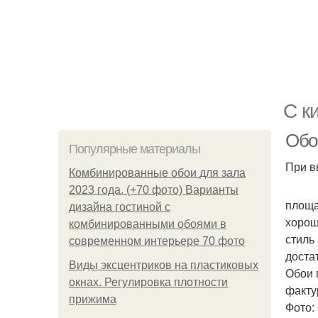
С к
Обо
Популярные материалы
При в
Комбинированные обои для зала
2023 года. (+70 фото) Варианты
площа
дизайна гостиной с
хорош
комбинированными обоями в
стиль
современном интерьере 70 фото
доста
Виды эксцентриков на пластиковых
Обои 
окнах. Регулировка плотности
факту
прижима
Фото: 