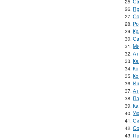
25.
Св
26.
Пр
27.
Со
28.
Ро
29.
Кр
30.
Св
31.
Ми
32.
Ат
33.
Кв
34.
Ко
35.
Ко
36.
Ин
37.
Ат
38.
Па
39.
Ка
40.
Ую
41.
Си
42.
Со
43.
Пр