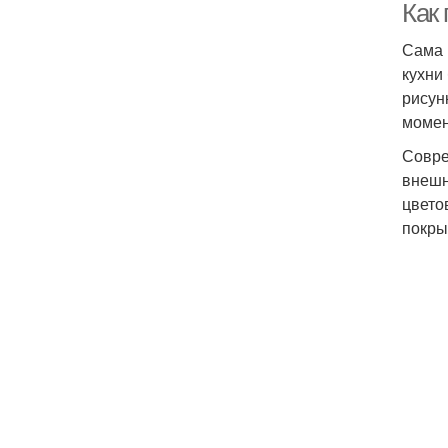
Как
Сама 
кухни
рисун
момен
Совре
внешн
цвето
покры