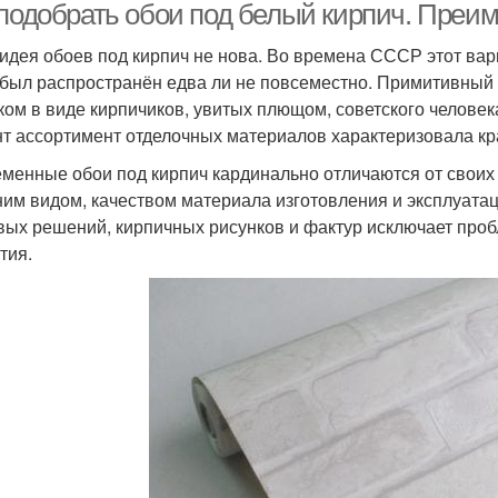
 подобрать обои под белый кирпич. Преи
идея обоев под кирпич не нова. Во времена СССР этот вар
 был распространён едва ли не повсеместно. Примитивный
ком в виде кирпичиков, увитых плющом, советского человек
т ассортимент отделочных материалов характеризовала кра
менные обои под кирпич кардинально отличаются от своих
им видом, качеством материала изготовления и эксплуата
вых решений, кирпичных рисунков и фактур исключает про
тия.