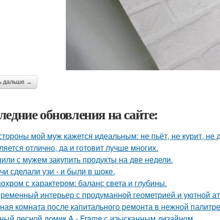
ь дальше →
ледние обновления на сайте:
стороны мой муж кажется идеальным: не пьёт, не курит, не 
ляется отлично, да и готовит лучше многих.
или с мужем закупить продукты на две недели.
чи сделали узи - и были в шоке.
охром с характером: баланс света и глубины.
ременный интерьер с продуманной геометрией и уютной а
ная комната после капитального ремонта в нежной палитре
ный лесной домик A - Frame с изысканным дизайном.