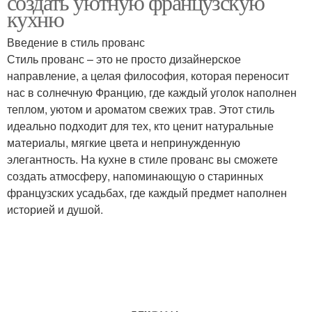
создать уютную французскую
кухню
Введение в стиль прованс
Кухни в прованском
Стиль прованс – это не просто дизайнерское
Отделки на кухне
стиле
направление, а целая философия, которая переносит
нас в солнечную Францию, где каждый уголок наполнен
теплом, уютом и ароматом свежих трав. Этот стиль
идеально подходит для тех, кто ценит натуральные
Цветовые решения
Кухни с элементами
материалы, мягкие цвета и непринужденную
элегантность. На кухне в стиле прованс вы сможете
создать атмосферу, напоминающую о старинных
французских усадьбах, где каждый предмет наполнен
Кухня в французском
историей и душой.
Стиль на кухне
стиле
Кухни в французском
Хранение на кухне
стиле