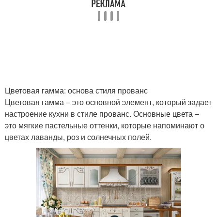
Атмосфера на кухне
Мебель для кухни
Удобные кухни
Мебели под кухню
Цветовая гамма: основа стиля прованс
Цветовая гамма – это основной элемент, который задает
настроение кухни в стиле прованс. Основные цвета –
это мягкие пастельные оттенки, которые напоминают о
цветах лаванды, роз и солнечных полей.
Интересные решения
Функциональная кухня
Удобная кухня
Элементы на кухне