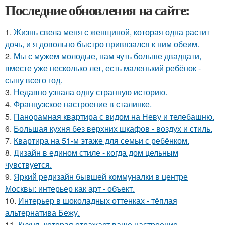
Последние обновления на сайте:
1.
Жизнь свела меня с женщиной, которая одна растит
дочь, и я довольно быстро привязался к ним обеим.
2.
Мы с мужем молодые, нам чуть больше двадцати,
вместе уже несколько лет, есть маленький ребёнок -
сыну всего год.
3.
Недавно узнала одну странную историю.
4.
Французское настроение в сталинке.
5.
Панорамная квартира с видом на Неву и телебашню.
6.
Большая кухня без верхних шкафов - воздух и стиль.
7.
Квартира на 51-м этаже для семьи с ребёнком.
8.
Дизайн в едином стиле - когда дом цельным
чувствуется.
9.
Яркий редизайн бывшей коммуналки в центре
Москвы: интерьер как арт - объект.
10.
Интерьер в шоколадных оттенках - тёплая
альтернатива Бежу.
11.
Кухня, которая отражает ваше настроение.