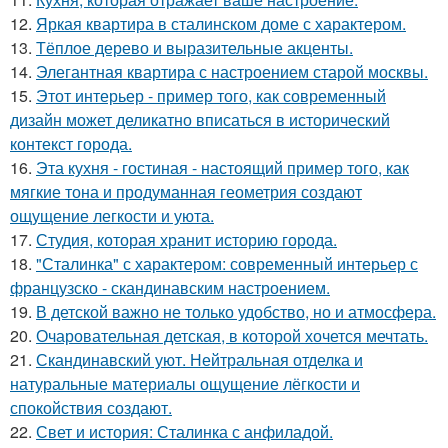
12.
Яркая квартира в сталинском доме с характером.
13.
Тёплое дерево и выразительные акценты.
14.
Элегантная квартира с настроением старой москвы.
15.
Этот интерьер - пример того, как современный
дизайн может деликатно вписаться в исторический
контекст города.
16.
Эта кухня - гостиная - настоящий пример того, как
мягкие тона и продуманная геометрия создают
ощущение легкости и уюта.
17.
Студия, которая хранит историю города.
18.
"Сталинка" с характером: современный интерьер с
французско - скандинавским настроением.
19.
В детской важно не только удобство, но и атмосфера.
20.
Очаровательная детская, в которой хочется мечтать.
21.
Скандинавский уют. Нейтральная отделка и
натуральные материалы ощущение лёгкости и
спокойствия создают.
22.
Свет и история: Сталинка с анфиладой.