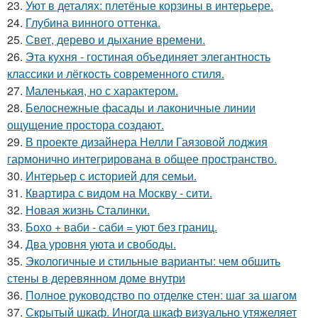
23.
Уют в деталях: плетёные корзины в интерьере.
24.
Глубина винного оттенка.
25.
Свет, дерево и дыхание времени.
26.
Эта кухня - гостиная объединяет элегантность
классики и лёгкость современного стиля.
27.
Маленькая, но с характером.
28.
Белоснежные фасады и лаконичные линии
ощущение простора создают.
29.
В проекте дизайнера Нелли Гаязовой лоджия
гармонично интегрирована в общее пространство.
30.
Интерьер с историей для семьи.
31.
Квартира с видом на Москву - сити.
32.
Новая жизнь Сталинки.
33.
Бохо + ваби - саби = уют без границ.
34.
Два уровня уюта и свободы.
35.
Экологичные и стильные варианты: чем обшить
стены в деревянном доме внутри
36.
Полное руководство по отделке стен: шаг за шагом
37.
Скрытый шкаф. Иногда шкаф визуально утяжеляет