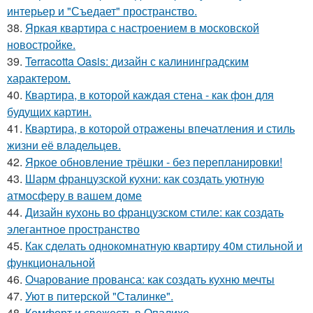
интерьер и "Съедает" пространство.
38.
Яркая квартира с настроением в московской
новостройке.
39.
Terracotta Oasis: дизайн с калининградским
характером.
40.
Квартира, в которой каждая стена - как фон для
будущих картин.
41.
Квартира, в которой отражены впечатления и стиль
жизни её владельцев.
42.
Яркое обновление трёшки - без перепланировки!
43.
Шарм французской кухни: как создать уютную
атмосферу в вашем доме
44.
Дизайн кухонь во французском стиле: как создать
элегантное пространство
45.
Как сделать однокомнатную квартиру 40м стильной и
функциональной
46.
Очарование прованса: как создать кухню мечты
47.
Уют в питерской "Сталинке".
48.
Комфорт и свежесть в Опалихе.