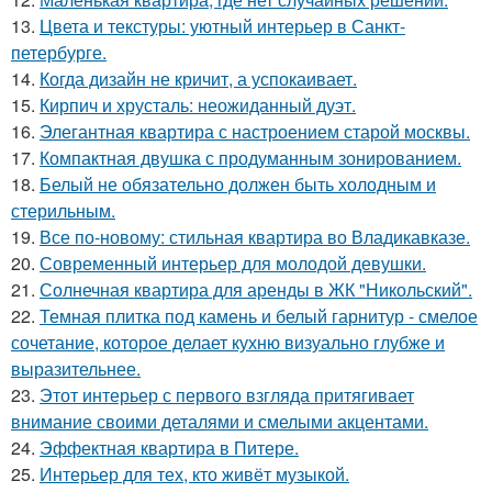
13.
Цвета и текстуры: уютный интерьер в Санкт-
петербурге.
14.
Когда дизайн не кричит, а успокаивает.
15.
Кирпич и хрусталь: неожиданный дуэт.
16.
Элегантная квартира с настроением старой москвы.
17.
Компактная двушка с продуманным зонированием.
18.
Белый не обязательно должен быть холодным и
стерильным.
19.
Все по-новому: стильная квартира во Владикавказе.
20.
Современный интерьер для молодой девушки.
21.
Солнечная квартира для аренды в ЖК "Никольский".
22.
Темная плитка под камень и белый гарнитур - смелое
сочетание, которое делает кухню визуально глубже и
выразительнее.
23.
Этот интерьер с первого взгляда притягивает
внимание своими деталями и смелыми акцентами.
24.
Эффектная квартира в Питере.
25.
Интерьер для тех, кто живёт музыкой.