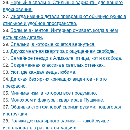
26.
Черный в спальне. Стильные варианты для вашего
вдохновения.
27.
Иногда именно детали превращают обычную кухню в
стильное и удобное пространство.
28.
Больше акцентов! Интерьер оживает, когда в нём
есть яркие детали.
29.
Спальни, в которые хочется вернуться.
30.
Двухкомнатная квартира с ощущением свободы.
31.
Семейное гнездо в Алма-ате: птицы, кот и свобода.
32.
Современная классика в светлых оттенках.
33.
Уют, где каждая вещь любима.
34.
Детская без ярких кричащих акцентов - и это
прекрасно.
35.
Минимализм, в котором всё продумано.
36.
Монохром и фактуры: квартира в Пушкине.
37.
Обшивка стен фанерой своими руками: пошаговая
инструкция
38.
Ролики для малярного валика — какой лучше
использовать в разных ситуациях