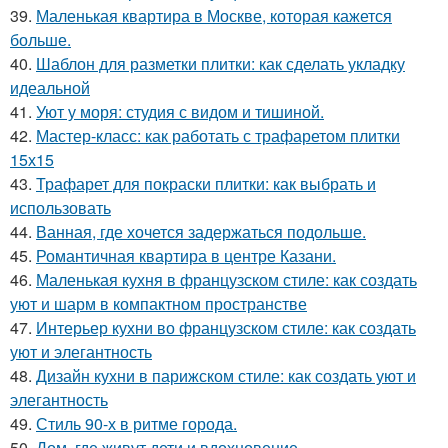
39.
Маленькая квартира в Москве, которая кажется
больше.
40.
Шаблон для разметки плитки: как сделать укладку
идеальной
41.
Уют у моря: студия с видом и тишиной.
42.
Мастер-класс: как работать с трафаретом плитки
15х15
43.
Трафарет для покраски плитки: как выбрать и
использовать
44.
Ванная, где хочется задержаться подольше.
45.
Романтичная квартира в центре Казани.
46.
Маленькая кухня в французском стиле: как создать
уют и шарм в компактном пространстве
47.
Интерьер кухни во французском стиле: как создать
уют и элегантность
48.
Дизайн кухни в парижском стиле: как создать уют и
элегантность
49.
Стиль 90-х в ритме города.
50.
Дом, где живут дети и вдохновение.