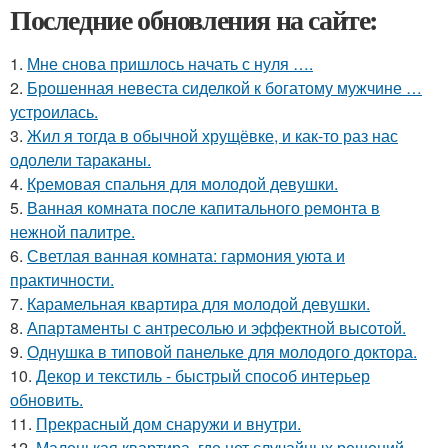
Последние обновления на сайте:
1.
Мне снова пришлось начать с нуля ….
2.
Брошенная невеста сиделкой к богатому мужчине …
устроилась.
3.
Жил я тогда в обычной хрущёвке, и как-то раз нас
одолели тараканы.
4.
Кремовая спальня для молодой девушки.
5.
Ванная комната после капитального ремонта в
нежной палитре.
6.
Светлая ванная комната: гармония уюта и
практичности.
7.
Карамельная квартира для молодой девушки.
8.
Апартаменты с антресолью и эффектной высотой.
9.
Однушка в типовой панельке для молодого доктора.
10.
Декор и текстиль - быстрый способ интерьер
обновить.
11.
Прекрасный дом снаружи и внутри.
12.
Маленькая квартира, где нет случайных решений.