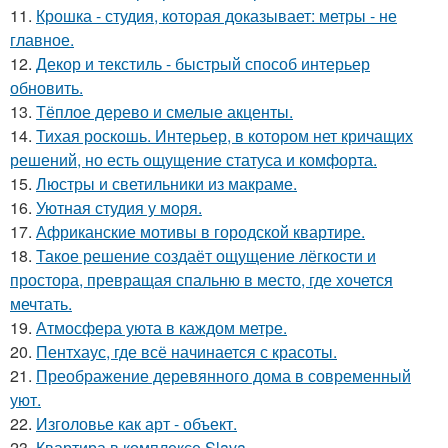
11.
Крошка - студия, которая доказывает: метры - не
главное.
12.
Декор и текстиль - быстрый способ интерьер
обновить.
13.
Тёплое дерево и смелые акценты.
14.
Тихая роскошь. Интерьер, в котором нет кричащих
решений, но есть ощущение статуса и комфорта.
15.
Люстры и светильники из макраме.
16.
Уютная студия у моря.
17.
Африканские мотивы в городской квартире.
18.
Такое решение создаёт ощущение лёгкости и
простора, превращая спальню в место, где хочется
мечтать.
19.
Атмосфера уюта в каждом метре.
20.
Пентхаус, где всё начинается с красоты.
21.
Преображение деревянного дома в современный
уют.
22.
Изголовье как арт - объект.
23.
Квартира в комплексе Slava.