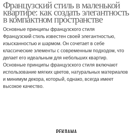
Французский стиль в маленькой
Текстиль в
Освещение в
квартире: как создать элегантность
французском стиле
французском стиле
в компактном пространстве
Основные принципы французского стиля
Аксессуары для
Квартиры в
Французский стиль известен своей элегантностью,
французского стиля
французском стиле
изысканностью и шармом. Он сочетает в себе
классические элементы с современным подходом, что
делает его идеальным для небольших квартир.
Основные принципы французского стиля включают
Квартира в
Интерьер в компактном
использование мягких цветов, натуральных материалов
французском стиле
пространстве
и минимум декора, который, однако, всегда имеет
высокое качество.
Стиль для
малогабаритных
квартир