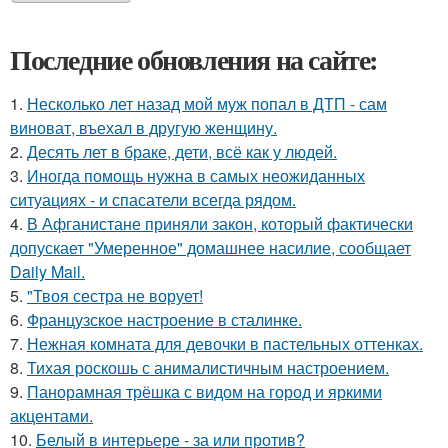
Последние обновления на сайте:
1.
Несколько лет назад мой муж попал в ДТП - сам
виноват, въехал в другую женщину.
2.
Десять лет в браке, дети, всё как у людей.
3.
Иногда помощь нужна в самых неожиданных
ситуациях - и спасатели всегда рядом.
4.
В Афганистане приняли закон, который фактически
допускает "Умеренное" домашнее насилие, сообщает
Daily Mail.
5.
"Твоя сестра не ворует!
6.
Французское настроение в сталинке.
7.
Нежная комната для девочки в пастельных оттенках.
8.
Тихая роскошь с анималистичным настроением.
9.
Панорамная трёшка с видом на город и яркими
акцентами.
10.
Белый в интерьере - за или против?