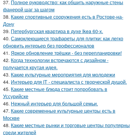
37.
Полное руководство: как обшить наружные стены
фанерой шаг за шагом
38.
Какие спортивные сооружения есть в Ростове-на-
Дону
39.
Петербургская квартира в духе Ikea 60-х.
40.
Самоклеющиеся трафареты для плитки: как легко
обновить интерьер без профессионалов
41.
Яркое обновление трёшки - без перепланировки!
42.
Когда технологии встречаются с дизайном -
получается крутая идея.
43.
Какие культурные мероприятия для молодежи
44.
Интерьер для IT - специалиста с творческой душой.
45.
Какие местные блюда стоит попробовать в
Уссурийске
46.
Нежный интерьер для большой семьи.
47.
Какие современные культурные центры есть в
Москве
48.
Какие местные рынки и торговые центры популярны
среди жителей