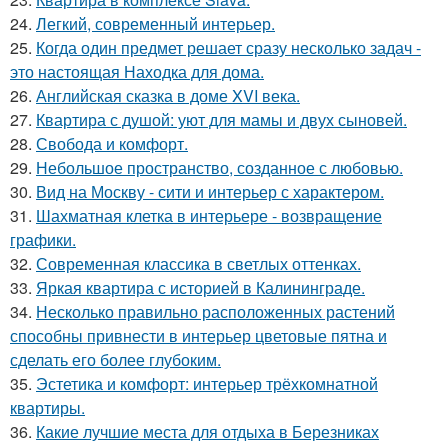
24.
Легкий, современный интерьер.
25.
Когда один предмет решает сразу несколько задач -
это настоящая Находка для дома.
26.
Английская сказка в доме XVI века.
27.
Квартира с душой: уют для мамы и двух сыновей.
28.
Свобода и комфорт.
29.
Небольшое пространство, созданное с любовью.
30.
Вид на Москву - сити и интерьер с характером.
31.
Шахматная клетка в интерьере - возвращение
графики.
32.
Современная классика в светлых оттенках.
33.
Яркая квартира с историей в Калининграде.
34.
Несколько правильно расположенных растений
способны привнести в интерьер цветовые пятна и
сделать его более глубоким.
35.
Эстетика и комфорт: интерьер трёхкомнатной
квартиры.
36.
Какие лучшие места для отдыха в Березниках