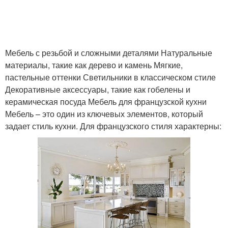
французском стиле
французском стиле
Стиль для
Стиль в небольшом
Мебель с резьбой и сложными деталями Натуральные
малогабаритных
пространстве
материалы, такие как дерево и камень Мягкие,
квартир
пастельные оттенки Светильники в классическом стиле
Декоративные аксессуары, такие как гобелены и
керамическая посуда Мебель для французской кухни
Мебель – это один из ключевых элементов, который
задает стиль кухни. Для французского стиля характерны: