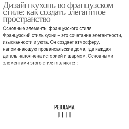
Дизайн кухонь во французском
Кухни в французском
Стиль на кухне
стиле: как создать элегантное
стиле
пространство
Основные элементы французского стиля
Французский стиль кухни – это сочетание элегантности,
Европейские стили
Стиль в маленькой
изысканности и уюта. Он создает атмосферу,
напоминающую провансальские дома, где каждая
деталь наполнена историей и шармом. Основными
элементами этого стиля являются:
Гамма для
Мебель для
французского стиля
французского стиля
Текстиль в
Аксессуары для
французском стиле
французского стиля
Квартиры в
Квартира в