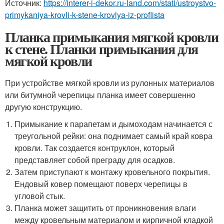
Источник:
https://interer-i-dekor.ru-land.com/stati/ustroystvo-
primykaniya-krovli-k-stene-krovlya-iz-proflista
Планка примыкания мягкой кровли
к стене. Планки примыкания для
мягкой кровли
При устройстве мягкой кровли из рулонных материалов
или битумной черепицы планка имеет совершенно
другую конструкцию.
Примыкание к парапетам и дымоходам начинается с
треугольной рейки: она поднимает самый край ковра
кровли. Так создается контруклон, который
представляет собой преграду для осадков.
Затем приступают к монтажу кровельного покрытия.
Ендовый ковер помещают поверх черепицы в
угловой стык.
Планка может защитить от проникновения влаги
между кровельным материалом и кирпичной кладкой