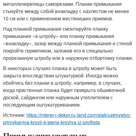
металлочерепицы саморезами. Планки примыкания
стыкуйте между собой внакладку с нахлестом не менее
10 см или с применением жестяницких приемов.
Над планкой примыкания смонтируйте планку
примыкания «в штробу» или планку примыкания
«внакладку», зазор между планкой примыкания и стеной
покройте герметиком, заложив его в специально
прорезанную штробу или в наружную отбортовку планки.
В некоторых случаях планка в штробу может быть
закрыта впоследствии штукатуркой. Иногда можно
обойтись без планки в штробу, например, в случаях,
когда пристенная планка будет прикрыта обшивочной
доской, сайдингом или наружным утеплителем с
последующим оштукатуриванием.
Источник:
https://interer-i-dekor.ru-land.com/stati/ustroystvo-
primykaniya-krovli-k-stene-krovlya-iz-proflista
Примыкание кровли из