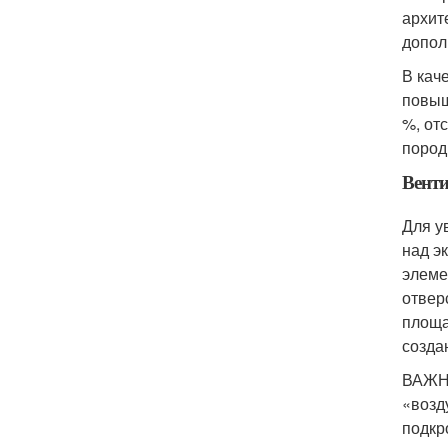
архит
допол
В кач
повыш
%, от
пород
Вент
Для у
над э
элеме
отвер
площа
созда
ВАЖНО
«возд
подкр