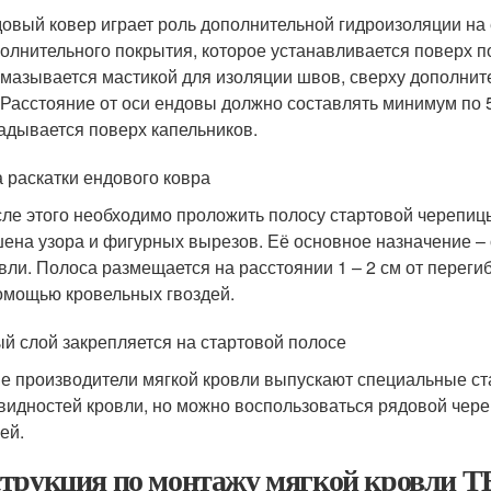
овый ковер играет роль дополнительной гидроизоляции на 
олнительного покрытия, которое устанавливается поверх п
мазывается мастикой для изоляции швов, сверху дополнит
 Расстояние от оси ендовы должно составлять минимум по 5
адывается поверх капельников.
 раскатки ендового ковра
ле этого необходимо проложить полосу стартовой черепиц
ена узора и фигурных вырезов. Её основное назначение –
вли. Полоса размещается на расстоянии 1 – 2 см от переги
омощью кровельных гвоздей.
й слой закрепляется на стартовой полосе
е производители мягкой кровли выпускают специальные ст
видностей кровли, но можно воспользоваться рядовой чере
ей.
трукция по монтажу мягкой кровл