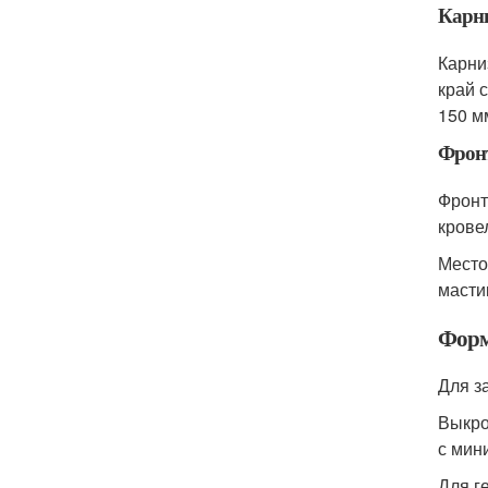
Карн
Карни
край 
150 м
Фрон
Фронт
крове
Место
масти
Форм
Для з
Выкро
с мин
Для г