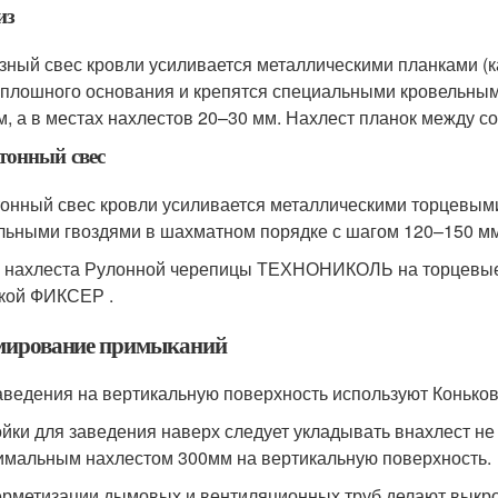
из
зный свес кровли усиливается металлическими планками (к
сплошного основания и крепятся специальными кровельным
м, а в местах нахлестов 20–30 мм. Нахлест планок между с
тонный свес
онный свес кровли усиливается металлическими торцевыми
льными гвоздями в шахматном порядке с шагом 120–150 мм,
 нахлеста Рулонной черепицы ТЕХНОНИКОЛЬ на торцевые
кой ФИКСЕР .
ирование примыканий
аведения на вертикальную поверхность используют Конько
йки для заведения наверх следует укладывать внахлест не
имальным нахлестом 300мм на вертикальную поверхность.
ерметизации дымовых и вентиляционных труб делают выкрой