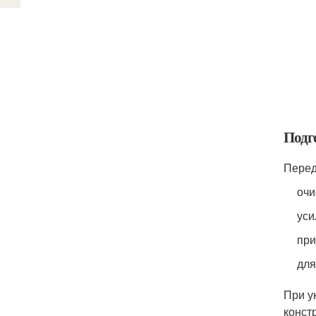
Подг
Перед
очи
уси
при
для
При у
конст