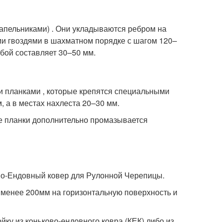
апельниками) . Они укладываются ребром на
и гвоздями в шахматном порядке с шагом 120–
обой составляет 30–50 мм.
 планками , которые крепятся специальными
 а в местах нахлеста 20–30 мм.
 планки дополнительно промазывается
во-Ендовный ковер для Рулонной Черепицы.
 менее 200мм на горизонтальную поверхность и
ку из коньково-ендовного ковра (КЕК) либо из