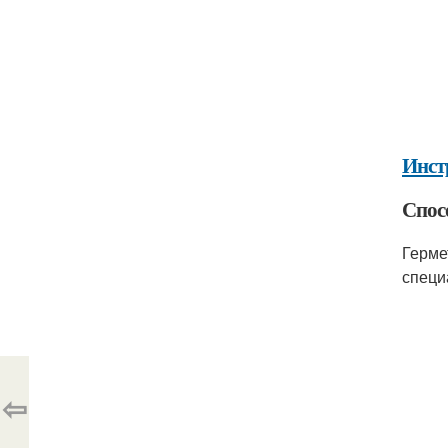
Инст
Спос
Герме
специ
⇦