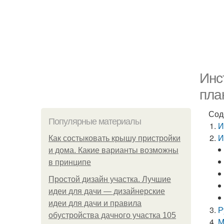
Инс
пла
Сод
Популярные материалы
И
И
Как состыковать крышу пристройки
и дома. Какие варианты возможны
в принципе
Простой дизайн участка. Лучшие
идеи для дачи — дизайнерские
идеи для дачи и правила
Р
обустройства дачного участка 105
М