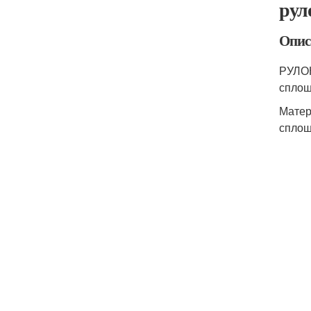
ру
Опис
РУЛОН
сплош
Матер
сплош