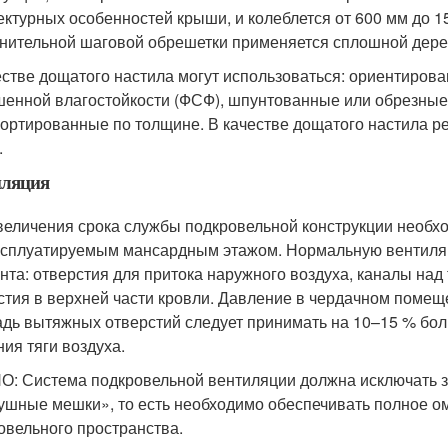
ектурных особенностей крыши, и колеблется от 600 мм до 1
нительной шаговой обрешетки применяется сплошной дерев
естве дощатого настила могут использоваться: ориентиров
енной влагостойкости (ФСФ), шпунтованные или обрезные 
сортированные по толщине. В качестве дощатого настила р
.
иляция
величения срока службы подкровельной конструкции необх
ксплуатируемым мансардным этажом. Нормальную вентиля
нта: отверстия для притока наружного воздуха, каналы на
стия в верхней части кровли. Давление в чердачном поме
дь вытяжных отверстий следует принимать на 10–15 % бол
ния тяги воздуха.
: Система подкровельной вентиляции должна исключать з
ушные мешки», то есть необходимо обеспечивать полное 
овельного пространства.