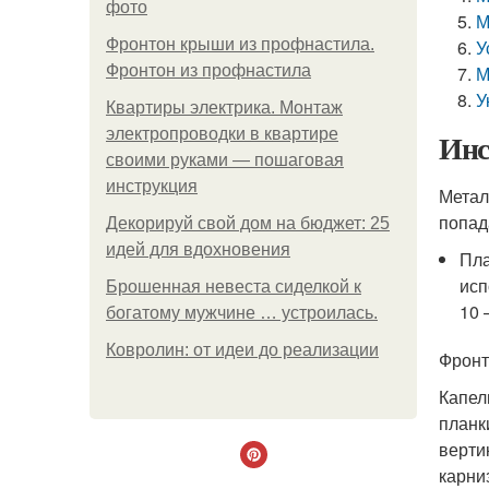
фото
М
Фронтон крыши из профнастила.
У
Фронтон из профнастила
М
У
Квартиры электрика. Монтаж
электропроводки в квартире
Инс
своими руками — пошаговая
инструкция
Метал
попад
Декорируй свой дом на бюджет: 25
идей для вдохновения
Пла
исп
Брошенная невеста сиделкой к
10 
богатому мужчине … устроилась.
Ковролин: от идеи до реализации
Фронт
Капел
планк
верти
карни