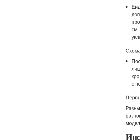
Енд
доп
про
см.
укл
Схема
Пос
лиш
кро
с п
Первы
Разны
разно
модел
Инс