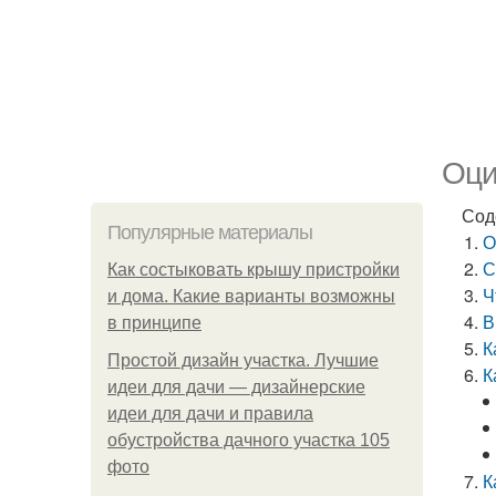
Оци
Сод
Популярные материалы
О
С
Как состыковать крышу пристройки
Ч
и дома. Какие варианты возможны
В
в принципе
К
Простой дизайн участка. Лучшие
К
идеи для дачи — дизайнерские
идеи для дачи и правила
обустройства дачного участка 105
фото
К