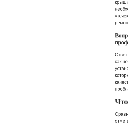
крыши
необх
утече
ремон
Вопр
проф
Ответ
как н
устан
котор
качес
пробл
Что
Сравн
отмет