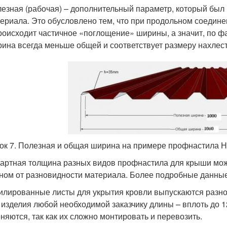
езная (рабочая) – дополнительный параметр, который был 
ериала. Это обусловлено тем, что при продольном соедине
роисходит частичное «поглощение» ширины, а значит, по ф
ина всегда меньше общей и соответствует размеру нахлест
ок 7. Полезная и общая ширина на примере профнастила 
артная толщина разных видов профнастила для крыши может 
ном от разновидности материала. Более подробные данные 
лированные листы для укрытия кровли выпускаются разно
 изделия любой необходимой заказчику длины – вплоть до 12
няются, так как их сложно монтировать и перевозить.