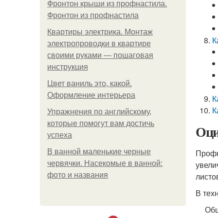
Фронтон крыши из профнастила.
Фронтон из профнастила
Квартиры электрика. Монтаж
К
электропроводки в квартире
своими руками — пошаговая
инструкция
Цвет ваниль это, какой.
Оформление интерьера
К
К
Упражнения по английскому,
которые помогут вам достичь
Оци
успеха
В ванной маленькие черные
Профн
червячки. Насекомые в ванной:
увели
фото и названия
листо
В тех
Общ