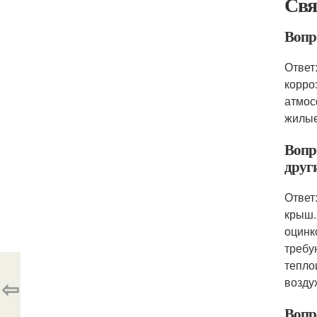
Свя
Вопр
Ответ
корро
атмос
жилые
Вопр
друг
Ответ
крыш.
оцинк
требу
тепло
⇦
возду
Вопр