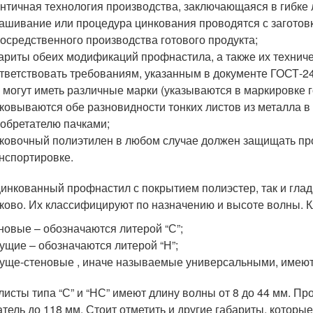
нтичная технология производства, заключающаяся в гибке 
ашивание или процедура цинкования проводятся с заготовк
осредственного производства готового продукта;
ариты обеих модификаций профнастила, а также их технич
тветствовать требованиям, указанным в документе ГОСТ-2
 могут иметь различные марки (указываются в маркировке г
ковываются обе разновидности тонких листов из металла 
обретателю пачками;
ковочный полиэтилен в любом случае должен защищать пр
нспортировке.
цинкованный профнастил с покрытием полиэстер, так и гл
ково. Их классифицируют по назначению и высоте волны. 
новые – обозначаются литерой “С”;
ущие – обозначаются литерой “Н”;
уще-стеновые , иначе называемые универсальными, имеют 
исты типа “С” и “НС” имеют длину волны от 8 до 44 мм. Пр
атель до 118 мм. Стоит отметить и другие габариты, котор