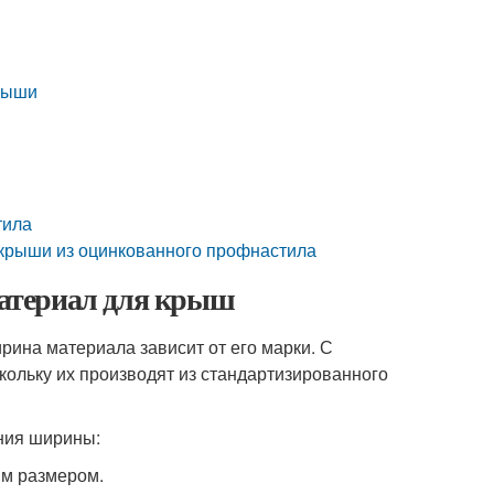
крыши
тила
 крыши из оцинкованного профнастила
атериал для крыш
ина материала зависит от его марки. С
ольку их производят из стандартизированного
ения ширины:
ым размером.