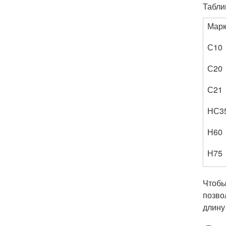
Табли
Марк
С10
С20
С21
НС3
Н60
Н75
Чтобы
позво
длину