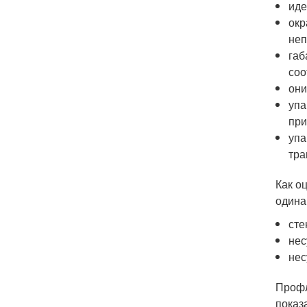
иде
окр
неп
габ
соо
они
упа
при
упа
тра
Как о
одина
сте
нес
нес
Профл
показ