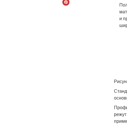
Пол
мат
и п
шир
Рисун
Станд
основ
Профи
режут
приме