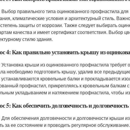
: Выбор правильного типа оцинкованного профнастила для к
дания, климатические условия и архитектурный стиль. Важн
 степень защиты от коррозии. Также следует выбирать оци
артам качества и имеет сертификат соответствия. Выбор цв
ектурному стилю здания.
ос 4: Как правильно установить крышу из оцинков
: Установка крыши из оцинкованного профнастила требует 
ла необходимо подготовить крышу, удалив все предыдущи
 устанавливаются кровельные балки и прокладывается изо
ованный профнастил, прикрепляясь к кровельным балкам с
льным укладыванием и натяжением профнастила, чтобы изб
ос 5: Как обеспечить долговечность и долговечнос
: Для обеспечения долговечности и долговечности крыши 
ть за ее состоянием и проводить регулярное обслуживание