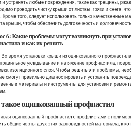
 и устранять любые повреждения, такие как трещины, ржав
одимо проводить чистку крыши от листвы, грязи и снега, ч
к. Кроме того, следует использовать только качественные м
та крыши, чтобы обеспечить долговечность и долговечность
ос 6: Какие проблемы могут возникнуть при устан
настила и как их решить
: Во время установки крыши из оцинкованного профнастила
еправильное укладывание и натяжение профнастила, повре
овка изоляционного слоя. Чтобы решить эти проблемы, нео
ые смогут правильно диагностировать и устранить поврежд
твенные материалы и инструменты для установки и ремонт
ем.
 такое оцинкованный профнастил
ивая оцинкованный профнастил с
профлистами с полиме
ить общие черты двух этих разновидностей материала, к ко