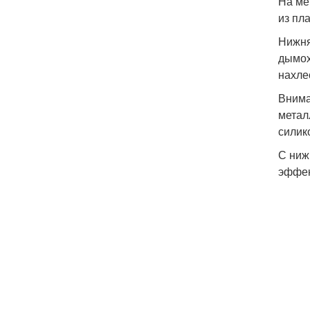
На ме
из пл
Нижня
дымох
нахле
Внима
метал
силик
С ниж
эффек