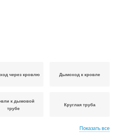
ход через кровлю
Дымоход к кровле
овли к дымовой
Круглая труба
трубе
Показать все
аллочерепицы к
Крыши к трубе