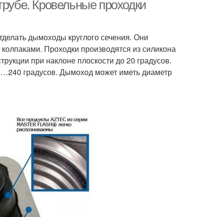
трубе
трубе. Кровельные проходки
тделать дымоходы круглого сечения. Они
кания для мягкой
Плоская кровля
 колпаками. Проходки производятся из силикона
кровли
трукции при наклоне плоскости до 20 градусов.
5…240 градусов. Дымоход может иметь диаметр
руба на крыше
Кровли к печной трубе