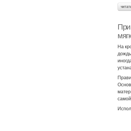
читат
При
мягк
На кр
дождь
иногд
устан
Прави
Основ
матер
самой
Испол