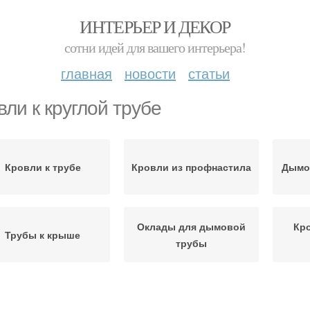
ИНТЕРЬЕР И ДЕКОР
сотни идей для вашего интерьера!
главная
новости
статьи
вли к круглой трубе
Кровли к трубе
Кровли из профнастила
Дымо
Оклады для дымовой
Кр
Трубы к крыше
трубы
Мет
Трубы к кровле
Мягкая кровля