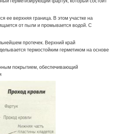
ный герметизирующий фартук, который состоит
я ее верхняя граница. В этом участке на
ищается от пыли и промывается водой. С
льнейшем протечек. Верхний край
аделывается термостойким герметиком на основе
ионным покрытием, обеспечивающий
и