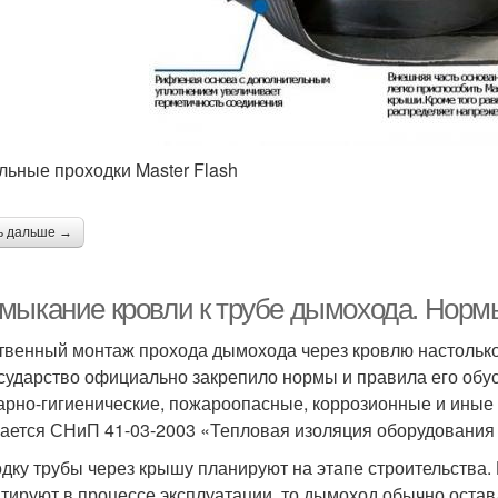
льные проходки Master Flash
ь дальше →
мыкание кровли к трубе дымохода. Норм
твенный монтаж прохода дымохода через кровлю настолько
осударство официально закрепило нормы и правила его обус
арно-гигиенические, пожароопасные, коррозионные и иные 
ается СНиП 41-03-2003 «Тепловая изоляция оборудования 
дку трубы через крышу планируют на этапе строительства.
тируют в процессе эксплуатации, то дымоход обычно оста