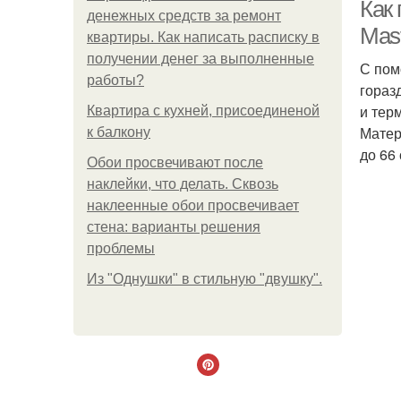
Как
денежных средств за ремонт
Mast
квартиры. Как написать расписку в
получении денег за выполненные
С пом
работы?
гораз
и тер
Квартира с кухней, присоединеной
Матер
к балкону
до 66 
Обои просвечивают после
Ме
наклейки, что делать. Сквозь
наклеенные обои просвечивает
стена: варианты решения
Ра
проблемы
Из "Однушки" в стильную "двушку".