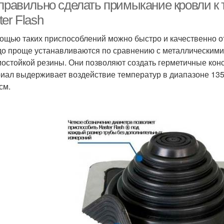
 правильно сделать примыкание кровли к 
er Flash
ощью таких приспособлений можно быстро и качественно о
Фартук на круглую
Примы
Кровли к стене
до проще устанавливаются по сравнению с металлическими
трубу
мостойкой резины. Они позволяют создать герметичные конс
иал выдерживает воздействие температур в диапазоне 13
см.
Кровля из
таллическая кровля
Т
металлопрофиля
зделка для круглых
труб