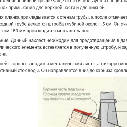
таллочерепичной крыше чаще всего используется специаль
анок примыкания для верхней части и для нижней.
я планка прикладывается к стенам трубы, а после отмечаетс
одной трубе делается штроба глубиной около 1,5 см. Он оч
стом 150 мм производится монтаж планок.
ние! Данный нахлест необходим для предотвращения в да
лического элемента вставляется в полученную штробу, и з
она
ней стороны заводится металлический лист с антикорроз
тивный сток воды. Он направляется вниз до карниза кровл