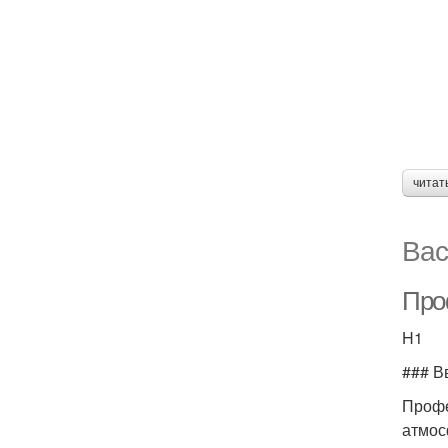
читат
Вас
Про
H1
### В
Профе
атмос