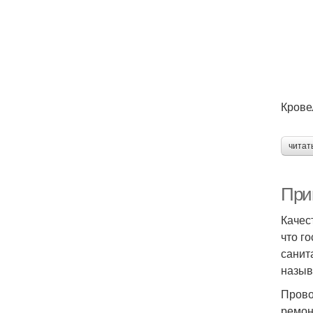
Крове
читат
При
Качес
что г
санит
назыв
Прово
ремон