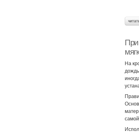
читат
При
мягк
На кр
дождь
иногд
устан
Прави
Основ
матер
самой
Испол