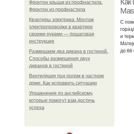
Как
Фронтон крыши из профнастила.
Mast
Фронтон из профнастила
Квартиры электрика. Монтаж
С пом
электропроводки в квартире
гораз
своими руками — пошаговая
и тер
инструкция
Матер
до 66 
Размещаем два дивана в гостиной.
Способы размещения двух
диванов в гостиной
Вентиляция под полом в частном
доме. Как исправить ситуацию
Упражнения по английскому,
которые помогут вам достичь
успеха