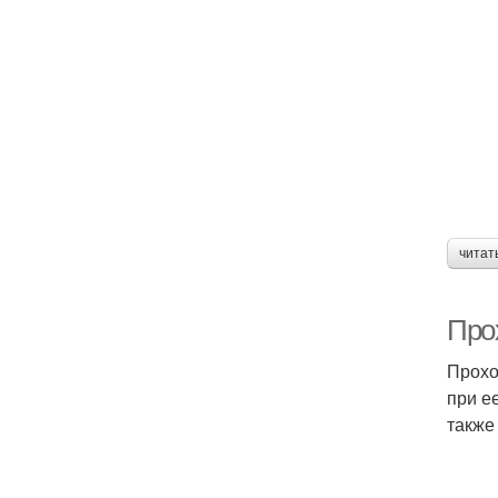
читат
Про
Прохо
при е
также