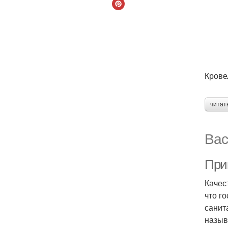
Крове
читат
Вас
При
Качес
что г
санит
назыв