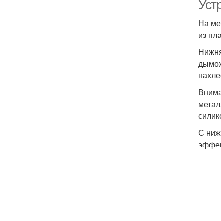
Уст
На ме
из пл
Нижня
дымох
нахле
Внима
метал
силик
С ниж
эффек