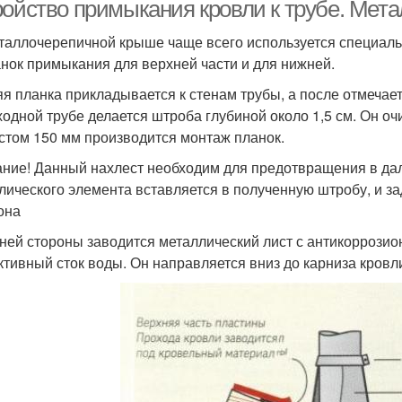
ройство примыкания кровли к трубе. Мет
таллочерепичной крыше чаще всего используется специаль
анок примыкания для верхней части и для нижней.
я планка прикладывается к стенам трубы, а после отмечаетс
одной трубе делается штроба глубиной около 1,5 см. Он оч
стом 150 мм производится монтаж планок.
ние! Данный нахлест необходим для предотвращения в да
лического элемента вставляется в полученную штробу, и з
она
ней стороны заводится металлический лист с антикорроз
тивный сток воды. Он направляется вниз до карниза кровл