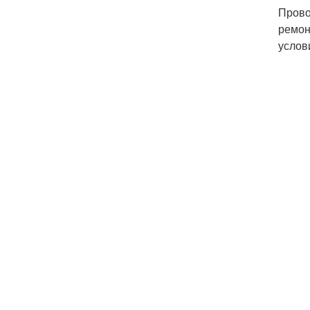
Прово
ремон
услов