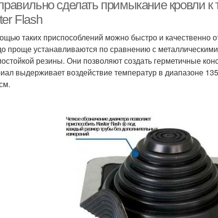
кровли
 правильно сделать примыкание кровли к 
er Flash
ощью таких приспособлений можно быстро и качественно о
Кровля из
Д
Кровли к печной трубе
до проще устанавливаются по сравнению с металлическими
металлопрофиля
мостойкой резины. Они позволяют создать герметичные конс
иал выдерживает воздействие температур в диапазоне 13
см.
оход через кровлю