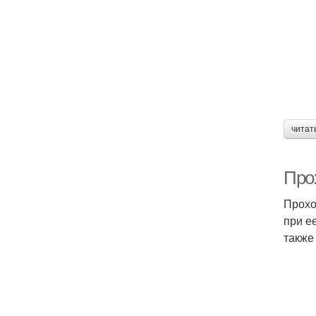
читат
Про
Прохо
при е
также