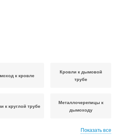
Кровли к дымовой
моход к кровле
трубе
Металлочерепицы к
и к круглой трубе
дымоходу
Показать все
лоская кровля
Металлическая кровля