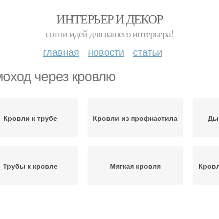
ИНТЕРЬЕР И ДЕКОР
сотни идей для вашего интерьера!
главная
новости
статьи
оход через кровлю
Кровли к трубе
Кровли из профнастила
Ды
Трубы к кровле
Мягкая кровля
Кровл
Примыкания для мягкой
Кровли к стене
П