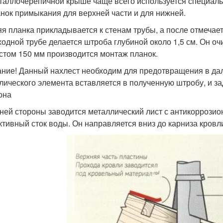
таллочерепичной крыше чаще всего используется специаль
анок примыкания для верхней части и для нижней.
я планка прикладывается к стенам трубы, а после отмечаетс
одной трубе делается штроба глубиной около 1,5 см. Он оч
стом 150 мм производится монтаж планок.
ние! Данный нахлест необходим для предотвращения в да
лического элемента вставляется в полученную штробу, и з
она
ней стороны заводится металлический лист с антикорроз
тивный сток воды. Он направляется вниз до карниза кровл