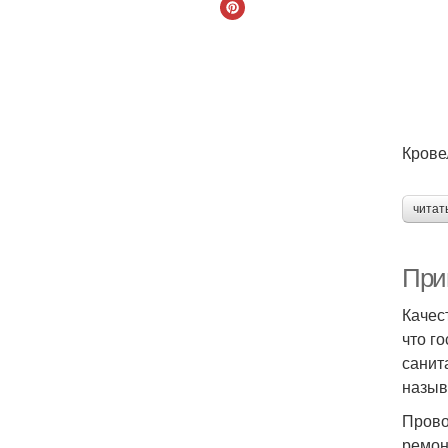
Крове
читат
При
Качес
что г
санит
назыв
Прово
ремон