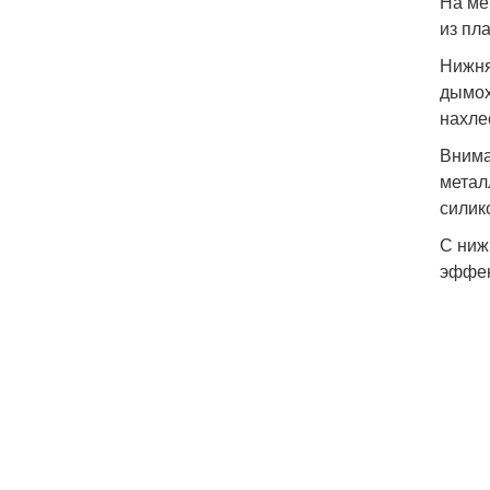
На ме
из пл
Нижня
дымох
нахле
Внима
метал
силик
С ниж
эффек