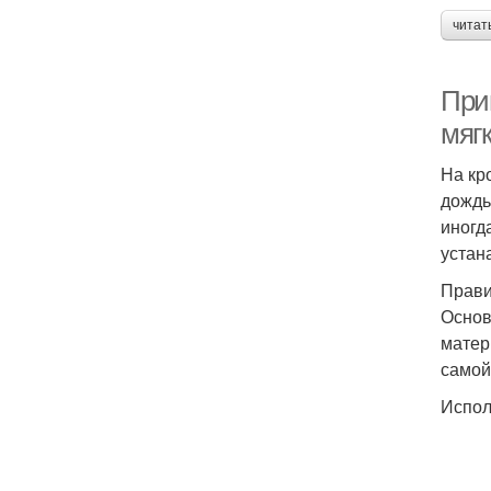
читат
При
мягк
На кр
дождь
иногд
устан
Прави
Основ
матер
самой
Испол