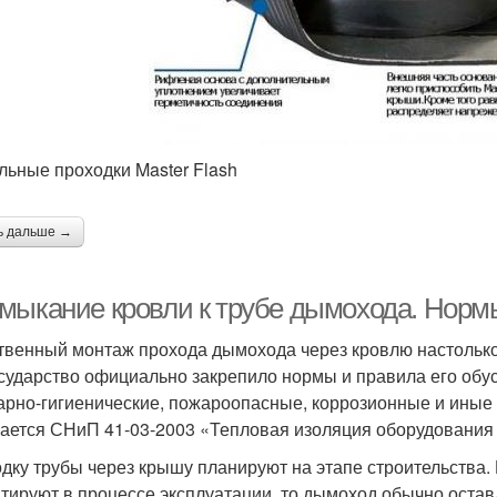
льные проходки Master Flash
ь дальше →
мыкание кровли к трубе дымохода. Норм
твенный монтаж прохода дымохода через кровлю настолько
осударство официально закрепило нормы и правила его обус
арно-гигиенические, пожароопасные, коррозионные и иные 
ается СНиП 41-03-2003 «Тепловая изоляция оборудования 
дку трубы через крышу планируют на этапе строительства.
тируют в процессе эксплуатации, то дымоход обычно оста