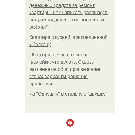
денежных средств за ремонт
квартиры. Как написать расписку в
получении денег за выполненные
работы?
Квартира с кухней, присоединеной
к балкону
Обои просвечивают после
наклейки, что делать. Сквозь
наклеенные обои просвечивает
стена: варианты решения
проблемы
Из "Однушки" в стильную "двушку".