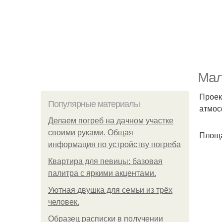
Мал
Проек
Популярные материалы
атмос
Делаем погреб на дачном участке
своими руками. Общая
Площа
информация по устройству погреба
Квартира для певицы: базовая
палитра с яркими акцентами.
Уютная двушка для семьи из трёх
человек.
Образец расписки в получении